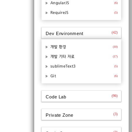
AngularJS
(6)
RequireJS
(5)
(42)
Dev Environment
개발 환경
(10)
개발 기타 자료
(17)
sublimeText3
(5)
Git
(6)
(96)
Code Lab
(3)
Private Zone