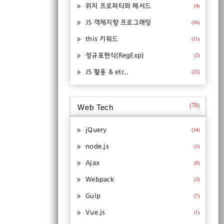
위치 프로퍼티와 메서드
(4)
JS 객체지향 프로그래밍
(36)
this 키워드
(11)
정규표현식(RegExp)
(2)
JS 활용 & etc..
(25)
(70)
Web Tech
jQuery
(34)
node.js
(5)
Ajax
(8)
Webpack
(3)
Gulp
(7)
Vue.js
(1)