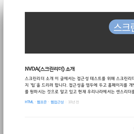
재
본
문
검
위
으
색
로
스크
바
치
로
가
::
기
CSS
NVDA(스크린리더) 소개
스크린리더 소개 이 글에서는 접근성 테스트를 위해 스크린리더
html
지 ‘팁’을 드리려 합니다. 접근성을 염두에 두고 홈페이지를
를 원하시는 것으로 알고 있고 현재 우리나라에서는 센스리더
javascript
테스트를 하고 있는 실정입니다. 센스리더는 정품을 보유하고 
HTMLㆍ웹표준ㆍ 웹접근성
10년 전
습니다. 그래서 자유롭게 테스트를 하시기 조금 번거로우실 수
결하기 위하여 Nvda 스크린리더라는 다른 프로그램으로 특정
크로스 브라우징
법에 대해 소개해 드리고자 합니다. 꼭 숙지해야할 점 Nvda
줄 때 비..
CLI