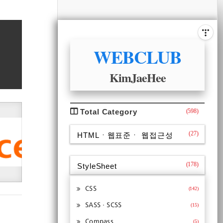
비
게
사
이
ABOUT
이
드
WEBCLUB
바
션
KimJaeHee
CATEGORY
Total Category
(598)
(27)
HTMLㆍ웹표준ㆍ 웹접근성
(178)
StyleSheet
CSS
(142)
SASSㆍSCSS
(15)
Compass
(5)