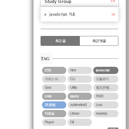
(3)
Study Group
javaScript 기초
(3)
RECENTLY
최근 글
최근 댓글
최
근
TAG
글
CSS
html
javascript
크로스 브라우징
CLI
모듈로더
Sass
Utility
웹표준/웹접근성
code
jquery
RWD
JS 문법
sublimetext3
Less
자료실
Library
requirejs
Plug-in
Git