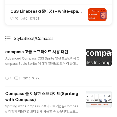
CSS Linebreak(줄바꿈) - white-spac
e, word-wrap
10
0
조회
21
StyleSheet/Compass
분류 전체보기
주요 글 목록
compass 고급 스프라이트 사용 패턴
글 내용
Advanced Compass CSS Sprite 앞선 포스팅에서 C
ompass Basic Sprite 에 대해 알아보았으며 이 글에서
는 좀 더 고급 사용이 가능한 Compass helper 인 CSS
Sprite 에 대해 알아보는 시간을 가져보겠습니다. Comp
작성시간
4
2
2016. 9. 29.
ass의 스프라이트 고급 패턴을 사용하려면 Compass 에
서 제공되는 functions(Helpers for Compass) 및 Mi
xin을 사용합니다. 이 고급 패턴 역시 png만을 지원하고
Compass 를 이용한 스프라이트(Spriting
있습니다. CSS Sprite Helpers for Compass sprite
with Compass)
-map($glob, ...) sprite-map() 은 개별 스프라이트 이
글 내용
미지를 병합된 스프라이트 이미지를 생성하도록 도와줍니
Spriting with Compass 스프라이트 기법은 Compas
다. SCSS $icons: sprite-map("..
s 와 함께 이용하면 보다 쉽게 사용할 수 있습니다. 스프라
이트 이미지를 PSD 에서 배치하여 작업하지 않고도 스프