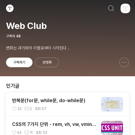
검색하기
티스토리
Web Club
구독자
48
변화는 과거와의 이별로부터 시작된다 ..
구독하기
방명록
신고하기 레이어
열기
인기글
반복문(for문, while문, do-while문)
32
2
조회
57
CSS의 7가지 단위 - rem, vh, vw, vmin,
vmax, ex, ch
62
11
조회
33