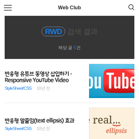
검
본
Web Club
색
문
으
로
Plug-in
바
RWD
검색 결과
로
가
Git
기
해당 글
5
건
javascript
CSS
반응형 유튜브 동영상 삽입하기 -
Responsive YouTube Video
모듈로더
StyleSheet/CSS
10년 전
code
웹표준/웹접근성
반응형 말줄임(text ellipsis) 효과
StyleSheet/CSS
10년 전
JS 문법