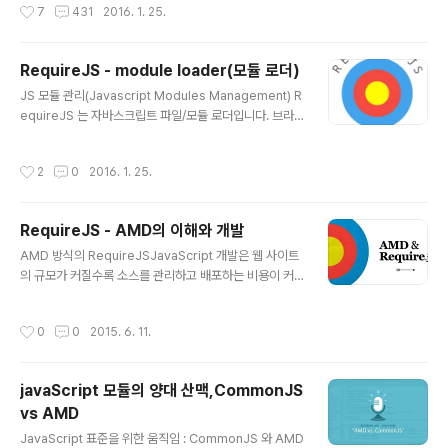
작성시간
7
431
2016. 1. 25.
작해야 한다면 더욱 그렇습니다. 유..
될 수 있습니다. RequireJS를 사용하면 모듈 생성/호출
등 관리를 통해 좀 더 체계적인 프로그래밍을 가능하게 해
주며, 브라우저 지원 또한 IE 6 이상 지원합니다. Require
RequireJS - module loader(모듈 로더)
JS에서 모듈 정의/호출에 사용되는 함수 - 모듈 정의 Mo
글 내용
dule Define - 모듈 호출 Module Require 모듈 정의 /
JS 모듈 관리(Javascript Modules Management) R
호출 방식은 다음과 같습니다. javascript /** * -------
equireJS 는 자바스크립트 파일/모듈 로더입니다. 브라
------------------------------- * 모듈 정의 *..
우저 환경에서 최적화되어 있으나 Node 와 같은 다른 자
바스크립트 환경에서도 사용될 수 있습니다. 그렇다면 모
작성시간
2
0
2016. 1. 25.
듈 로더는 무엇인가?! JAVA 나 그 밖의 다른 서버사이드
언어는 파일을 include 하여 사용할 수 있으나 자바스크립
트 자체로는 file01.js 파일로부터 다른 file02.js 파일을 i
RequireJS - AMD의 이해와 개발
nclude 할 수 있는 방법이 없습니다. 하지만 이를 해결할
글 내용
수 있는 여러가지 방법이 존재하고 있으며 이러한 방법을
AMD 방식의 RequireJSJavaScript 개발은 웹 사이트
통해 자바스크립트 파일들 서로 간에 의존성/종속성 관리
의 규모가 커질수록 소스를 관리하고 배포하는 비용이 커
를 할 수 있습니다. 여러가지 방법 중의 하나인 RequireJ
지는 경향이 있습니다. 또한 오래된 소스의 의존성 파악이
S 와 같은 모듈 방식의 스크립트 로더를..
어려워 섣불리 수정하지 못하는 상황에 처하기도 합니다.
작성시간
0
0
2015. 6. 11.
더 나은 웹 사이트 혹은 웹앱을 위해서는 해결해야 할 과제
이며, 이는 RequireJS를 사용하여 라이브러리 차원에서
보완할 수 있습니다. 이 글에서는 RequireJS의 바탕이 되
javaScript 모듈의 양대 산맥,CommonJS
는 AMD(Asynchronous Module Definition)의 기본
vs AMD
개념을 살펴보고 RequireJS를 이용한 개발 가이드를 제
글 내용
시합니다. AMDAMD는 동적 로딩, 의존성 관리, 모듈화가
JavaScript 표준을 위한 움직임 : CommonJS 와 AMD