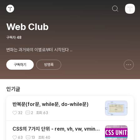
검색하기
티스토리
Web Club
구독자
48
변화는 과거와의 이별로부터 시작된다 ..
구독하기
방명록
신고하기 레이어
열기
인기글
반복문(for문, while문, do-while문)
32
2
조회
63
CSS의 7가지 단위 - rem, vh, vw, vmin,
vmax, ex, ch
63
13
조회
40