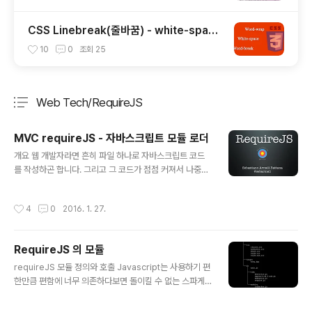
CSS Linebreak(줄바꿈) - white-spac
e, word-wrap
10
0
조회
25
Web Tech/RequireJS
분류 전체보기
주요 글 목록
MVC requireJS - 자바스크립트 모듈 로더
글 내용
개요 웹 개발자라면 흔히 파일 하나로 자바스크립트 코드
를 작성하곤 합니다. 그리고 그 코드가 점점 커져서 나중에
는 수정하는 것은 물론이고 유지보수시에도 정말 어려워집
니다. 이런 문제의 해결하기 위해서 코드를 여러 파일로 쪼
작성시간
4
0
2016. 1. 27.
갤 수 있습니다. 하지만 그러면 script 태그가 많아지고 다
른 파일에서 정의한 함수를 조회하기 위한 글로벌 변수가
많아지게 됩니다. 그래서 글로벌 네임스페이스는 지저분해
RequireJS 의 모듈
지고, 추가한 js 파일들의 HTTP 요청이 네트워크 대역폭
글 내용
을 차지해서 정작 해당 페이지의 로딩은 느려지게 될 것입
requireJS 모듈 정의와 호출 Javascript는 사용하기 편
니다. 이런 일을 겪었다면 프런트 앤드 코드를 뭔가 다른 방
한만큼 편함에 너무 의존하다보면 돌이킬 수 없는 스파게
법으로 관리해야 겠다는 필요성을 느끼게 됩니다. 특히 자
티 코드나 중복 코드 발생이 많아질 수 있어, 모듈 프로그래
바스크립트가 수천 라인이 넘는 대형 사이즈의 웹 앱을 제
밍이 필요합니다. RequireJS는 이러한 경우의 한 대안이