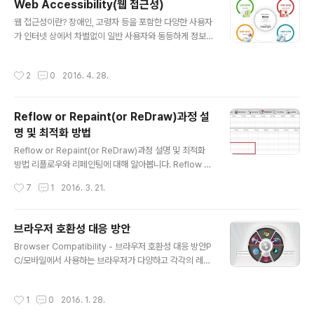
Web Accessibility(웹 접근성)
는 대체 가능한 텍스트와 함께 제공되어야 한다.대체 텍스트란 그림 및 이미지, 동영
글 내용
상으로 작성된..
웹 접근성이란? 장애인, 고령자 등을 포함한 다양한 사용자
가 인터넷 상에서 차별없이 일반 사용자와 동등하게 정보
에 접근하고 이용할 수 있도록 보장하는 것을 말합니다. 웹
접근성 준수의 필요성다양한 사용자에게 동등한 정보접근
작성시간
2
0
2016. 4. 28.
권 제공 필요웹 접근성 준수는 장애인 및 고령자등 정보 접
근 취약자에게 정보격차를 해소시켜 주고, 나아가 누구나
손쉽게 웹을 활용할 수 있고 정보를 얻을 수 있는 기회를 제
Reflow or Repaint(or ReDraw)과정 설
공할 수 있습니다. 법적 요구사항에 대한 준수웹 접근성 보
명 및 최적화 방법
장은 국가법령에 따라 "국가정보화 기본법", "장애인 차별
글 내용
금지법" 으로 제정되었으며, 이에 따라 선택이 아닌 지켜야
Reflow or Repaint(or ReDraw)과정 설명 및 최적화
할 필수사항입니다. 한국형 웹 컨텐츠 접근성 지침 2.0 접
방법 리플로우와 리페인팅에 대해 알아봅니다. Reflow 발
근성 지침은 원칙 4개, 지침 13개, 지표(22개 체크리스트)
생 생성된 DOM 노드의 레이아웃 수치(너비, 높이, 위치
작성시간
7
1
2016. 3. 21.
로 구성되어 있습니다. ..
등) 변경 시 영향 받은 모든 노드의(자신, 자식, 부모, 조상
(결국 모든 노드) ) 수치를 다시 계산하여(Recalculate),
렌더 트리를 재생성하는 과정이며 또한, Reflow 과정이
브라우저 호환성 대응 방안
끝난 후 재 생성된 렌더 트리를 다시 그리게 되는데 이 과정
글 내용
Browser Compatibility - 브라우저 호환성 대응 방안P
을 Repaint 라 합니다. Reflow 발생 코드 JavaScript f
C/모바일에서 사용하는 브라우저가 다양하고 각각의 레이
unction reFlow() { document.getElementById('c
아웃 엔진, Javascript 엔진이 다르고 지원하는 기능 범위
ontainer').style.width = '600px'; return false; } R
도 차이가 있습니다. 부분적인 기능이지만 참고 http://ht
eflow 발생 그래프 그..
작성시간
1
0
2016. 1. 28.
ml5test.com/compare/browser/chrome-37/fire