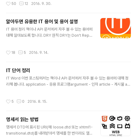
작성시간
50
12
2016. 9. 30.
키워드는 무엇이며, 누가 만들었는지 등의 문서 자체의 특
성을 담고 있습니다. 메타태그의 속성 메타태그 속성에는 h
ttp-equiv, name, content 3가지 속성이 있습니다. htt
알아두면 유용한 IT 용어 및 용어 설명
p-equiv="항목명" 웹 브라우저가 서버에 명령을 내리는
글 내용
속성으로 name 속성을 대신하여 사용될 수 있으며, HTM
IT 용어 정리 책이나 API 문서에서 자주 볼 수 있는 용어에
L 문서가 응답 헤더와 함께 웹 서버로부터 웹 브라우저에
대해 알아보도록 합니다. DRY 원칙 DRY는 Don’t Repe
전송되었을 때에만 의미를 갖습니다. content="정보값"
at Yourself(자신을 반복하지 말 것)의 약자다. DIE라고
meta 정보의 내용을 지정합니다. name="정보 이름" ..
하기도 한다 : Duplication is Evil.(중복은 악이다.) 이 원
작성시간
18
5
2016. 9. 14.
칙은 다음과 같다. “모든 지식은 그 자체로 시스템 안에서
유일해야 하고, 모호해선 안 되며, 권위 있게 표현돼야 한
다.” 일반적으로 대부분의 어플리케이션은 반복적인 일을
IT 단어 정리
자동화하는 게 목적이다. (일반적으로 컴퓨터가 그렇다.)
글 내용
이 원칙은 모든 코드에서 유지돼야 한다. 웹 어플리케이션
IT Word 이번 포스팅에서는 책이나 API 문서에서 자주 볼 수 있는 용어에 대해 정
에서조차 마찬가지다. 같은 코드가 어디서도 반복되면 안
리해 봅니다. application - 응용 프로그램argument - 인자 article - 게시물 att
된다. 코드를 리팩토링하라 리팩토링한다는[역자 주: refa
ribute - 속성 audit - 감사backslash - 역슬래시carriage return , newline -
ctor는 단순히 고친다는 것을 의미하는..
줄바꿈(문자) case sensitive - 대소문자를 구분하다 certification - 인증서 cha
작성시간
5
0
2016. 8. 15.
racter set - 문자셋character - 문자collapse - 축소 column - 열confidenti
al - 신용 connection - 접속 constant - 상수constructor - 생성자construct
- 구조control structure - 제어 구조 conven..
명세서 읽는 방법
글 내용
명세서 DTD에 표시된 URI(예: loose.dtd 또는 xhtml1-
transitional.dtd)를 내려받아서 명세를 한 번이라도 열어