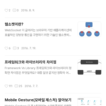
보신 분들이라면 알 수 없는 낯선 문자들에 대한 당혹스러
움을 감출 수 없었을 것입니다. HTML/XHTML의 문법 규
작성시간
2
0
2016. 8. 9.
칙들이 포함되어 있고 브라우저가 이것을 어떻게 해석해야
하는지에 대한 단서가 기록되어 있습니다. 만약 DTD가 없
다면 여러분은 요소 안쪽에 어떤 요소가 허용되는지 알 수
웹소켓이란?
없을 것입니다. 요소 안쪽에는 블럭 요소를 허용하지 않지
글 내용
만 예외적으로 HTML 4.01 호환 모드(Transotional) D
WebSocket 이 글에서는 브라우저 기반 애플리케이션에
TD에서 블럭 요소인 요소를 허용합니다. 문법 검사기(HT
효율적인 양방향 통신을 구현하기 위한 기술인 웹소켓에
ML Validator)는 DTD를 근거로 문법을 검사하기 때문에
대한 개념을 짚어 보도록 합니다. 오랫동안 큰 진전이 없었
호환 모드에서 요소 안쪽의 를 적법하다..
던 통신 관련 기술이지만 웹소켓의 등장으로 더욱 빠르고
작성시간
6
3
2016. 7. 19.
간단한 웹 애플리케이션 개발이 가능해졌습니다. 웹소켓이
란? 웹소켓(WebSochet)은 서버와 클라이언트 간의 효
율적인 양방향 통신을 실현하기 위한 구조입니다. 최근에
프레임워크와 라이브러리의 차이점
는 Gmail 처럼 데이터의 실시간 특성을 중시한 웹 애플리
글 내용
케이션이 많이 등장하여 많은 주목을 받고 있습니다. 자바
Framework Vs Library 프레임워크와 라이브러리의 정
스크립트의 처리 성능이 크게 개선된 현재, 웹 애플리케이
확한 차이점은 무엇일까요? 대중 알것 같지만 정확히 어떠
션의 성능면에서 병목 현상이 나타나는 것은 네트워크 통
한 차이점이 있는지 모르고 있는 경우가 많을지도 모릅니
신 부분으로 웹소켓은 실시간 웹을 구현하기 위한 핵심 기
다. 프레임워크는 단지 미리 만들어 둔 반제품이나, 확장해
작성시간
111
25
2016. 7. 7.
술로 기대받고 있습니다. 웹소켓은 매우 단..
서 사용할 수 있도록 준비된 추상 라이브러리의 집합이 아
닙니다. 프레임워크가 어떤 것인지 이해하려면 라이브러리
와 프레임워크가 어떻게 다른지 알아야 할 것입니다. 먼저
Mobile Gesture(모바일 제스처) 알아보기
프레임워크와 라이브러리의 개념에 대해 살펴보고 차이점
글 내용
에 대해 알아보도록 하겠습니다. Framework(프레임워
Mobile Gesture 이 포스팅에서는 스마트폰에서 사용하