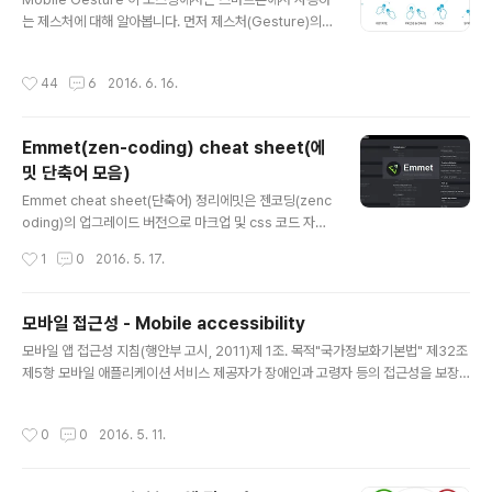
크) 프레임워크는 뼈대나 기반구조를 뜻하고, 제어의 역전
는 제스처에 대해 알아봅니다. 먼저 제스처(Gesture)의
개념이 적용된 대표적인 기술입니다. 소프트웨어에서의 프
사전적 정의는 다음과 같습니다.상징적 기능을 하는 신체
레임워크는 '소프트웨어의 특정 문제를 해결하기 위해서
적, 음성적, 감정적 동작 또는 표현. 디바이스를 이용함에
작성시간
44
6
2016. 6. 16.
상호 협력하는 클래스와 인터페이스의 집합'..
있어서 사용자의 동작에 의해 반응할 수 있는 기본 요소. T
ouch Gestures 위 사전적 정의에서 알 수 있듯, 제스처
는 화면을 컨트롤 하는 UI(User Interface・사용자인터
Emmet(zen-coding) cheat sheet(에
페이스)의 기본 요소 중 하나입니다. 사용자는 디바이스 화
밋 단축어 모음)
면을 누르거나, 쓸거나 하는 동작으로 콘텐츠를 이용합니
글 내용
다. 이러한 제스처의 종류로는 Tap(누르기), Double Ta
Emmet cheat sheet(단축어) 정리에밋은 젠코딩(zenc
p(두 번 누르기), Drag(누른 채 움직임), Flick(빠르게 스
oding)의 업그레이드 버전으로 마크업 및 css 코드 자동
크롤), Pinch(두 손가락으로 넓히기/좁히..
완성을 지원해주는 플러그인입니다.사용법은 따로 설명하
작성시간
1
0
2016. 5. 17.
지 않고 에밋에서 사용하는 유용하고 많이 사용하는 마크
업 & CSS 단축어를 정리해 보겠습니다. HTML & CSS
Cheat Sheet for Emmet자주 사용하긴 하지만 잊어버
모바일 접근성 - Mobile accessibility
리기 쉬운 것들을 위주로 정리해 보고 유추할 만한 단축어
글 내용
모바일 앱 접근성 지침(행안부 고시, 2011)제 1조. 목적"국가정보화기본법" 제32조
들은 생략하도록 하겠습니다.마크업 단축어외의 단축어인
제5항 모바일 애플리케이션 서비스 제공자가 장애인과 고령자 등의 접근성을 보장
css에 관련된 cheat sheet는 css 파일에서 사용가능합
하기 위해 애플리케이션 제작시 지켜야 할 사항을 규정 적용대상공공기관에서 개발,
니다. html:xt html:xs 위와 같은 타입으로 xhtml strict
제공하는 모바일 앱 서비스Mobile Devicesmobile phones with mobile OS
mode 가 정의됩니다. html:5 html5 doctype 이 정의
작성시간
0
0
2016. 5. 11.
Tablets with mobile OSeBooks모든 범용 모바일 OS가 대상 강제 조항대체
됩니다. link:css lin..
텍스트초점의 제공운영체제 접근성 지원누르기(Touch) 동작 지원색에 무관한 인식
명도 대비자막(caption) 제공 대체텍스트(Alternative Text)텍스트 아닌 콘텐츠