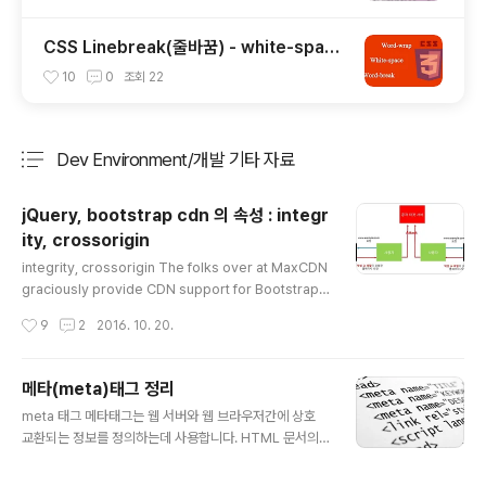
CSS Linebreak(줄바꿈) - white-spac
e, word-wrap
10
0
조회
22
Dev Environment/개발 기타 자료
분류 전체보기
주요 글 목록
jQuery, bootstrap cdn 의 속성 : integr
ity, crossorigin
글 내용
integrity, crossorigin The folks over at MaxCDN
graciously provide CDN support for Bootstrap's
CSS and JavaScript. Just use these Bootstrap C
작성시간
9
2
2016. 10. 20.
DN links. 부트스트랩 CDN 에는 다음과 같은 intergrit
y, crossorigin 인 attribute 가 있습니다. html 위 attri
bute 가 있는 이유는 보안때문입니다. Intergrity 는 보안
메타(meta)태그 정리
과 관련된 속성인데 알약 블로그에 상세히 설명되어 있어
글 내용
meta 태그 메타태그는 웹 서버와 웹 브라우저간에 상호
그 내용을 발췌했습니다. JavaScript를 기반으로 한 DD
교환되는 정보를 정의하는데 사용합니다. HTML 문서의
oS 공격 DDoS란 Distributed Denial of Service의
사이에 입력하는 특수 태그로서 사이트의 디자인에는 전혀
약자로, DoS공격이 발전된 형태입니다. D..
영향을 미치지 않고 문서가 어떤 내용을 담고 있고, 문서의