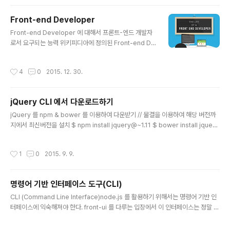
fox-32/ie-11/ie-8.html 그로 인해 개발과 검수하는 단
계에서 현재 진행하고 있는 프로젝트가 고객들이 사용하는
Front-end Developer
주요 브라우저에서 잘 서비스되는지 검토해야 합니다. 아
글 내용
래는 검토 시 필요한 내용들을 정리하였습니다. 브라우저
Front-end Developer 에 대해서 프론트-엔드 개발자
호환성 대응 기준 호환성 대응 방법을 얘기하기 전에 어떤
로서 요구되는 능력 위키피디아에 정의된 Front-end De
범위까지 지원할지 정리가 필요합니다 아래는 체크가 필요
veloper 정의 프론트-엔트 개발자가 고려해야 할 목표 접
한 방향과 기준에 대해서만 작성하였습니다...
근성(Accessibility)사용성(Usability)성능 향상(Perfo
작성시간
4
0
2015. 12. 30.
rmance) 프론트-엔드 개발자에게 요구되는 테크닉 가이
드라인접근성검색 엔진 최적화(SEO)UX 사용성 모델 웹
언어HTMLCSSJavaScript 라이브러리JQueryUnde
jQuery CLI 에서 다운로드하기
rscoreModernizr기타 등등... 이미지 편집Phtoshop
글 내용
프리프로세싱 & 컴파일러CSSSassLessstylus JSCof
jQuery 를 npm & bower 를 이용하여 다운받기 // 물결을 이용하여 해당 버전까
feeScriptTypeScript기타 등등.. 모듈 관리RequireJ
지에서 최신버전을 설치 $ npm install jquery@~1.11 $ bower install jquery
SBrowerify 업무 관리 도구(자동화 빌드시스템)GulpGr
#~1.11 /** * 위와 같이 버전별로 설치할 경우에 npm 은 @, bower 는 # 으로 설
un..
치합니다. */ $ npm install jquery $ bower install jquery
작성시간
1
0
2015. 9. 9.
명령어 기반 인터페이스 도구(CLI)
글 내용
CLI (Command Line Interface)node.js 를 활용하기 위해서는 명령어 기반 인
터페이스에 익숙해져야 한다. front-ui 를 다루는 입장에서 이 인터페이스는 정말 낯
설다. 하여 이렇게 포스팅하며 개인적으로 공부해 본다. 일반적으로 CMD는 Windo
w 운영체제에서 기본으로 제공하는 명령어 기반 인터페이스 도구이다.window키