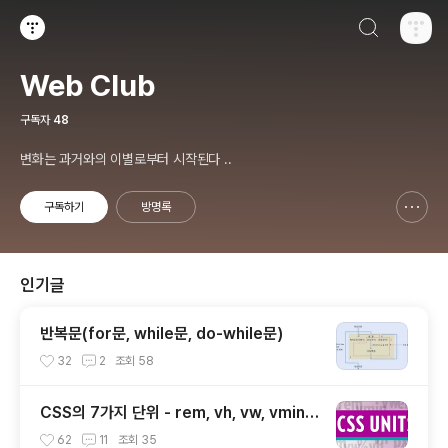
검색하기
티스토리
Web Club
구독자
48
변화는 과거와의 이별로부터 시작된다 ..
구독하기
방명록
신고하기 레이어
열기
인기글
반복문(for문, while문, do-while문)
32
2
조회
58
CSS의 7가지 단위 - rem, vh, vw, vmin,
vmax, ex, ch
62
11
조회
35