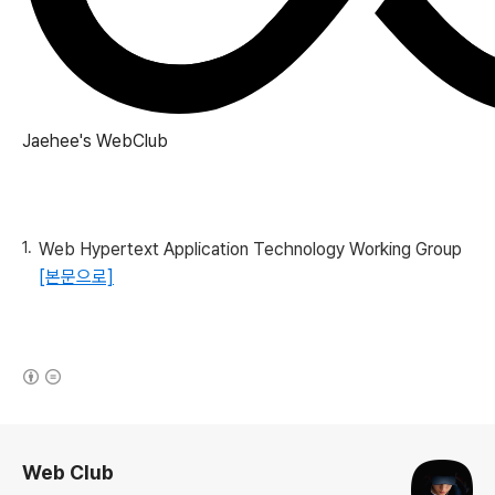
Jaehee's
WebClub
Web Hypertext Application Technology Working Group
[본문으로]
(새창열림)
로그 정보
Web Club