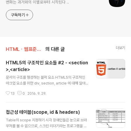
변화는 과거와의 이별로부터 시작된다 ..
구독하기
더보기
HTMLㆍ웹표준ㆍ 웹접근성
의 다른 글
HTML5의 구조적인 요소들 #2 - <section
>,<article>
글 내용
문서의 구조를 형성하는 블럭 요소 HTML5의 구조적인
마크업 요소를 위한 div, section, article 에 대해 알아봅
니다. div, section, article 요소 소개 : 이미 너무나도 잘
13
0
2016. 9. 29.
알고 있고 가장 많이 이용하는 통상적인 컨텐츠 그릇입니
다. 이 이상 어떠한 의미론적인 뜻도 내포하고 있지 않으며,
단지 컨텐츠의 흐름만 형성하는 요소일 뿐입니다. : 통상적
접근성 테이블(scope, id & headers)
인 문서 또는 어플리케이션의 섹션(구획)을 형성하는 요소
글 내용
로, 대부분 항상 heading 요소들과(가끔은 heading 요
Table의 scope 지정하기 시각 장애인들은 눈으로 브라
소들을 로 감싸기도 한다), 그리고 때때로 요소와도 함께 사
우저를 볼 수 없으므로, 스크린 리더기라는 프로그램을 통
용되기도 합니다. 홈페이지의 뉴스 부분처럼 페이지의 주