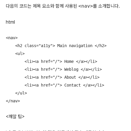
다음의 코드는 제목 요소와 함께 사용된
<nav>
를 소개합니다.
html
<nav>

    <h2 class="a11y"> Main navigation </h2>

    <ul>

        <li><a href="/"> Home </a></li>

        <li><a href="/"> Weblog </a></li>

        <li><a href="/"> About </a></li>

        <li><a href="/"> Contact </a></li>

    </ul>

</nav>
<깨알 팁>