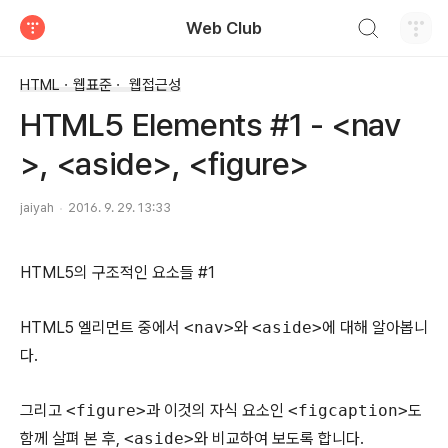
검색하기
Web Club
티스토리
HTMLㆍ웹표준ㆍ 웹접근성
HTML5 Elements #1 - <nav
>, <aside>, <figure>
jaiyah
2016. 9. 29. 13:33
HTML5의 구조적인 요소들 #1
HTML5 엘리먼트 중에서
<nav>
와
<aside>
에 대해 알아봅니
다.
그리고
<figure>
과 이것의 자식 요소인
<figcaption>
도
함께 살펴 본 후,
<aside>
와 비교하여 보도록 합니다.