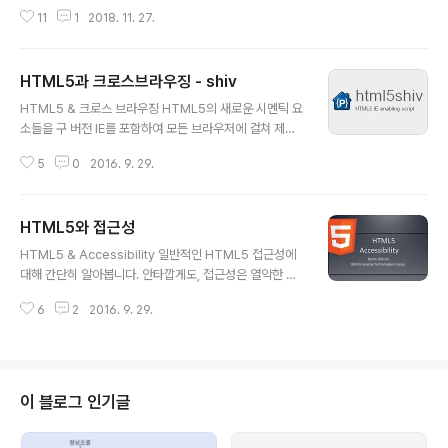
하여 표에 대한 정보를 귀로만 들어야 합니다. 이런 이유로
요 부분인, 긴 글의 세부사항과 같은 관련 컨텐츠의 묶음,
11
1
2018. 11. 27.
table의 각 셀에 대한 해당 영역(scope)을 지정하여 프로
또는 탭 키 사용을 요하는 인터페이스를 가..
그램이 데이타를 읽어 내려가는 순서를 만들 수가 있습니
다. 이것은 웹표준 및 접근성에 커다란 이점을 가져다 줄 수
HTML5과 크로스브라우징 - shiv
있습니다. table의 scope=”col”과 scope=”row” 위
글 내용
표그림의 경우, 스크린 리더기가 읽는 순서는 “면적195 →
HTML5 & 크로스 브라우징 HTML5의 새로운 시멘틱 요
매매가87,500 → 전세가38,500″ 입니다. 면적, 매매가,
소들을 구 버전 IE를 포함하여 모든 브라우저에 걸쳐 제대
전세가는 thead에 해당하는 라인으로 scolpe=”col(열
로 작동시키기 위해서 어떤 기술을 이용해야 하는지에 대
↓)”로 해당 영역을 다음과 같이 지정할 수 있습니다. html
5
0
2016. 9. 29.
해 알아봅니다 먼저, 새로운 요소를 지원하지 않는 브라우
면적(㎡) 매매가(만원) 전세가(만..
저는 그것들을 어떻게 처리하는지 살펴보겠습니다. HTM
L은 관대한 언어이면서 꽤 오랫동안, 대부분의 브라우저는
HTML5와 접근성
인식하지 못하는 요소와 속성들을 익명의 인라인 요소로
글 내용
취급하고, 그러나 그 익명의 요소들에 스타일을 줄 수 있도
HTML5 & Accessibility 일반적인 HTML5 접근성에
록 허용하며 적절하게 처리해 왔습니다. 모든 브라우저들
대해 간단히 알아봅니다. 안타깝게도, 접근성은 열악한 지
은 자체 지원하는 요소들을 목록화하여 가지고 있습니다.
원, 엉망으로 만들어진 어플리케이션, ‘상호 공격’으로 이어
예를 들어, 파이어폭스의 목록은 nsElementTable.cpp
6
2
2016. 9. 29.
지는 격정적인 정책들 속에서 화제로 떠오르곤 합니다. 하
라 불리우는 파일에 저장되어 있고 이 파일은 브라우저가
지만 다행스럽게도, W3C의 HTML Design Principles
맞닥드릴 요소들에게 어떻게 스타일을 ..
은 접근성에 적합하면서 실용적인 두 가지면을 모두 가지
고 있습니다. ‘보편적인 접근(Universal Access)’이라는
원칙은 미디어의 독립과 능력에 구애받지 않는 모든 사람
이 블로그 인기글
들에 의한 접근을 언급하고 있습니다. 미디어 독립이라는
의미는 HTML5의 기능들이 시각적인 브라우저에서 뿐만