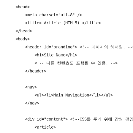
    <head>

        <meta charset="utf-8" />

        <title> Article (HTML5) </title>

    </head>

    <body>

        <header id="branding"> <!-- 페이지의 헤더임. -->
            <h1>Site Name</h1>

            <!-- 다른 컨텐츠도 포함될 수 있음. -->

        </header>

        <nav>

            <ul><li>Main Navigation</li></ul>

        </nav>

        <div id="content"> <!--CSS를 주기 위해 감싼
            <article>
