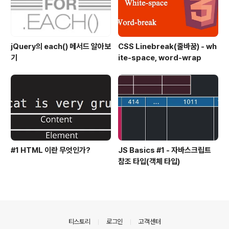
jQuery의 each() 메서드 알아보
CSS Linebreak(줄바꿈) - wh
기
ite-space, word-wrap
#1 HTML 이란 무엇인가?
JS Basics #1 - 자바스크립트
참조 타입(객체 타입)
의안내
티스토리
로그인
고객센터