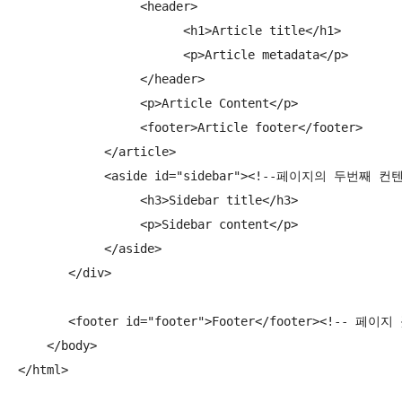
                 <header>

                       <h1>Article title</h1>

                       <p>Article metadata</p>

                 </header>

                 <p>Article Content</p>

                 <footer>Article footer</footer>

            </article>

            <aside id="sidebar"><!--페이지의 두번째 
                 <h3>Sidebar title</h3>

                 <p>Sidebar content</p>

            </aside>

       </div>

       <footer id="footer">Footer</footer><!-- 페이지 
    </body>

</html>