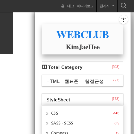
네
홈
태그
미디어로그
관리자
변화는 과거와의 이별로부터 시작된다 ..
비
사
이
ABOUT
드
WEBCLUB
게
바
이
KimJaeHee
션
CATEGORY
Total Category
(598)
(27)
HTMLㆍ웹표준ㆍ 웹접근성
(178)
StyleSheet
CSS
(142)
SASSㆍSCSS
(15)
Compass
(5)