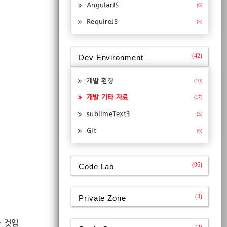
AngularJS
(6)
RequireJS
(5)
(42)
Dev Environment
개발 환경
(10)
개발 기타 자료
(17)
sublimeText3
(5)
Git
(6)
(96)
Code Lab
(3)
Private Zone
을 것입