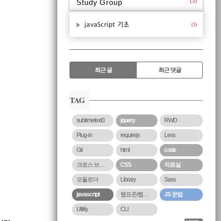
(3)
Study Group
javaScript 기초
(3)
RECENTLY
최근 글
최근 댓글
최
근
TAG
글
sublimetext3
jquery
RWD
Plug-in
requirejs
Less
Git
html
code
크로스 브라우징
CSS
자료실
모듈로더
Library
Sass
javascript
웹표준/웹접근성
JS 문법
Utility
CLI