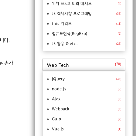
위치 프로퍼티와 메서드
(4)
JS 객체지향 프로그래밍
(36)
this 키워드
(11)
정규표현식(RegExp)
(2)
입니다.
JS 활용 & etc..
(25)
(두 손가
(70)
Web Tech
jQuery
(34)
node.js
(5)
Ajax
(8)
Webpack
(3)
Gulp
(7)
Vue.js
(1)