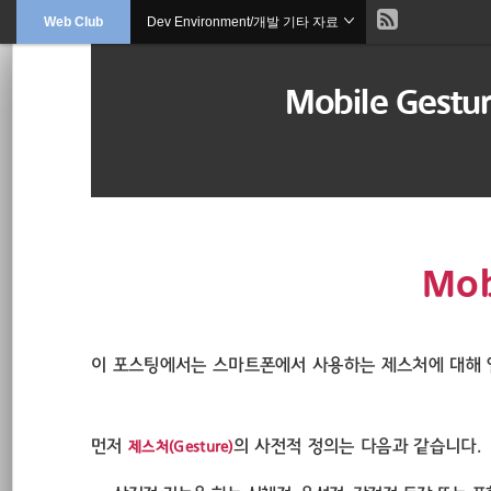
현
Web Club
Dev Environment/개발 기타 자료
본
문
검
으
재
색
로
Mobile Ges
바
위
로
가
기
치
::
sublimetext3
Mob
jquery
RWD
이 포스팅에서는 스마트폰에서 사용하는 제스처에 대해 
Plug-in
먼저
의 사전적 정의는 다음과 같습니다.
제스처(Gesture)
requirejs