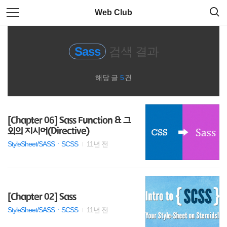
검
본
Web Club
색
문
으
로
html
바
Sass
검색 결과
로
가
Git
기
해당 글
5
건
Library
모듈로더
[Chapter 06] Sass Function & 그
외의 지시어(Directive)
sublimetext3
StyleSheet/SASSㆍSCSS
11년 전
jquery
Sass
[Chapter 02] Sass
StyleSheet/SASSㆍSCSS
11년 전
Less