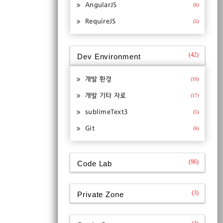
AngularJS
(6)
RequireJS
(5)
(42)
Dev Environment
개발 환경
(10)
개발 기타 자료
(17)
sublimeText3
(5)
Git
(6)
(96)
Code Lab
(3)
Private Zone