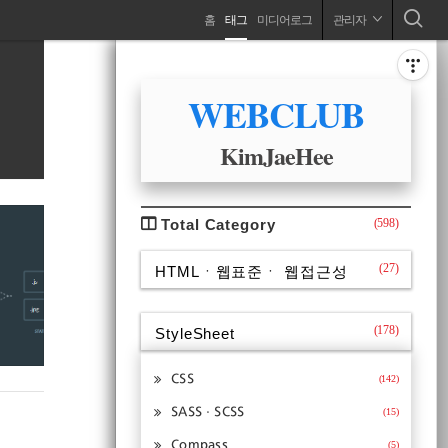
네
홈
태그
미디어로그
관리자
변화는 과거와의 이별로부터 시작된다 ..
비
사
이
ABOUT
드
WEBCLUB
게
바
이
KimJaeHee
션
CATEGORY
Total Category
(598)
(27)
HTMLㆍ웹표준ㆍ 웹접근성
(178)
StyleSheet
CSS
(142)
SASSㆍSCSS
(15)
Compass
(5)