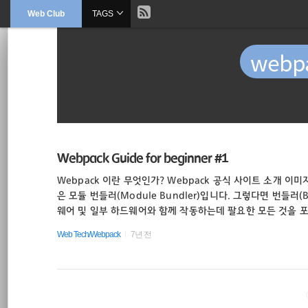
현
Web Club
TAGS
본
문
검
으
재
색
로
webpa
바
위
로
가
기
치
::
sublimetext3
Webpack Guide for beginner #1
Webpack 이란 무엇인가? Webpack 공식 사이트 소개 이
html
은 모듈 번들러(Module Bundler)입니다. 그렇다면 번들러
웨어 및 일부 하드웨어와 함께 작동하는데 팔요한 모든 것을 
Sass
를 프로그래밍적으로 접근하자면 번들러란 필요한 의존성에 
Web Tech/Webpack
7년 전
을 그룹핑 해주는 도구라고 할 수 있습니다. 다시말해, Webp
웹페이지를 동작시키기 위한 서로 연관 관계가 있는 웹 자원(웹앱
CSS
img, webfont, etc.. 와 같은 구성파일들의 관계들을 Webpac
Less