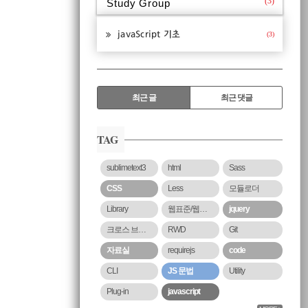
(3)
Study Group
javaScript 기초
(3)
RECENTLY
최근 글
최근 댓글
최
근
TAG
글
sublimetext3
html
Sass
CSS
Less
모듈로더
Library
웹표준/웹접근성
jquery
크로스 브라우징
RWD
Git
자료실
requirejs
code
CLI
JS 문법
Utility
Plug-in
javascript