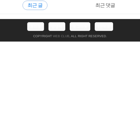
최근 글
최근 댓글
이
드
바
최
홈으로
방명록
로그아웃
맨위로
근
글
COPYRIGHT
WEB CLUB
, ALL RIGHT RESERVED.