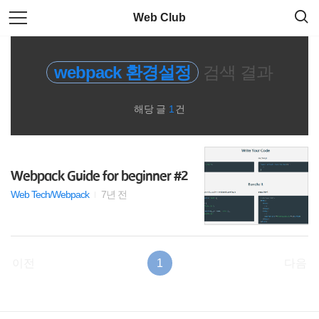
검
본
Web Club
색
문
으
로
code
바
webpack 환경설정
검색 결과
로
가
javascript
기
해당 글
1
건
크로스 브라우징
JS 문법
Webpack Guide for beginner #2
모듈로더
Web Tech/Webpack
7년 전
자료실
이전
1
다음
Utility
Library
RECENTLY
사