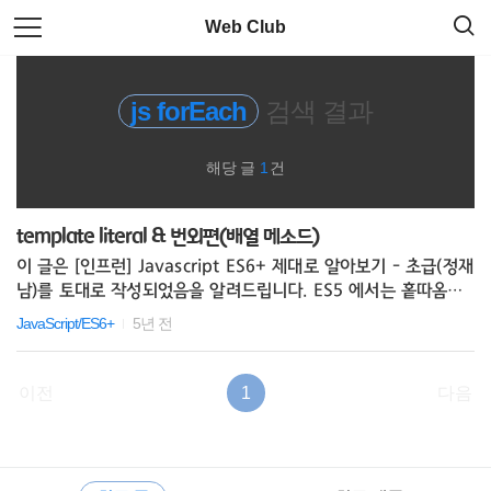
검
본
Web Club
색
문
으
로
javascript
바
js forEach
검색 결과
로
가
html
기
해당 글
1
건
JS 문법
template literal & 번외편(배열 메소드)
Less
이 글은 [인프런] Javascript ES6+ 제대로 알아보기 - 초급(정재
남)를 토대로 작성되었음을 알려드립니다. ES5 에서는 홑따옴표,
code
쌍따옴표로 문자열을 표기(var a = 'abc';)하였으나 ES6 에서 또
JavaScript/ES6+
5년 전
하나의 템플릿 문자열이 생겼습니다. 이번 장에서는 이 템플릿 문
sublimetext3
자열에 대해 알아보겠습니다. 템플릿 리터럴(Template Literal)
다음의 코드를 살펴보도록 합니다. js // ES5 var a = 'abc'; va
이전
1
다음
r b = "abc"; // ES6(es2015) var c = `abc`; console.log( a
Sass
=== b ); console.log( a === c ); console.log( b === c ); c
onsole.log( a === b && b === c ); 위 ..
CLI
RECENTLY
사