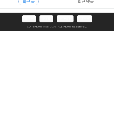
최근 글
최근 댓글
이
드
바
최
홈으로
방명록
로그아웃
맨위로
근
글
COPYRIGHT
WEB CLUB
, ALL RIGHT RESERVED.