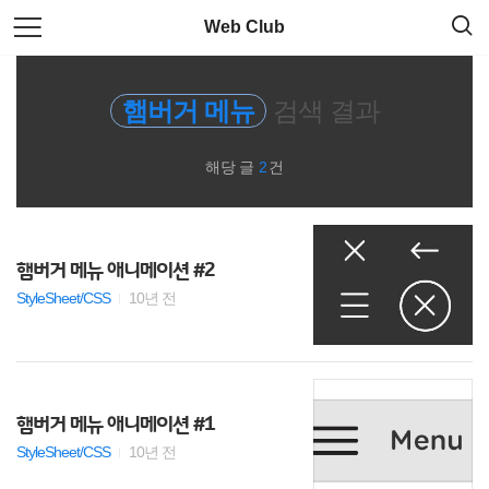
검
본
Web Club
색
문
으
로
RWD
바
햄버거 메뉴
검색 결과
로
가
크로스 브라우징
기
해당 글
2
건
자료실
CSS
햄버거 메뉴 애니메이션 #2
JS 문법
StyleSheet/CSS
10년 전
javascript
jquery
햄버거 메뉴 애니메이션 #1
StyleSheet/CSS
10년 전
Less