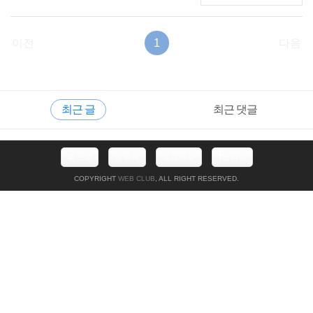
이전
1
다음
RECENTLY
사
최근 글
최근 댓글
이
드
바
최
홈으로
방명록
로그아웃
맨위로
근
글
COPYRIGHT
WEB CLUB
, ALL RIGHT RESERVED.