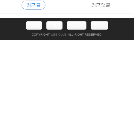
최근 글
최근 댓글
이
드
바
최
홈으로
방명록
로그아웃
맨위로
근
글
COPYRIGHT
WEB CLUB
, ALL RIGHT RESERVED.