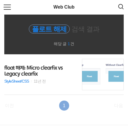
검
본
Web Club
색
문
으
로
웹표준/웹접근성
바
플로트 해제
검색 결과
로
가
Sass
기
해당 글
1
건
자료실
CLI
float 해제: Micro clearfix vs
Legacy clearfix
html
StyleSheet/CSS
11년 전
javascript
이전
1
다음
Less
code
RECENTLY
사