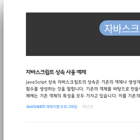
재
본
문
검
위
으
색
로
자바스크
바
치
로
가
::
기
Library
자바스크립트 상속 사용 예제
javaScript 상속 자바스크립트의 상속은 기존의 객체나 생
CLI
함수를 생성하는 것을 말합니다. 기존의 객체를 바탕으로 만들
체에는 기존 객체의 특성을 모두 가지고 있습니다. 이를 기존
sublimetext3
는 것과 비슷하다고 하여 상속이라는 말을 사용합니다. 다시 
JavaScript/JS 객체지향 프로그래밍
10년 전
와 비슷한 객체를 쉽게 생성할 수 있습니다. 상속 활용 예제 코드 javas
h) { var width = w; var height = h; this.getWidth = func
Sass
ght = ..
CSS