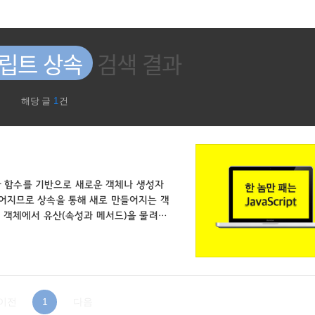
립트 상속
검색 결과
해당 글
1
건
성자 함수를 기반으로 새로운 객체나 생성자
어지므로 상속을 통해 새로 만들어지는 객
의 객체에서 유산(속성과 메서드)을 물려받
말해, 상속을 사용하면 이전에 만들었던 객체
cript function Rectangle(w ,
tion () { return width; }; this.getHei
이전
1
다음