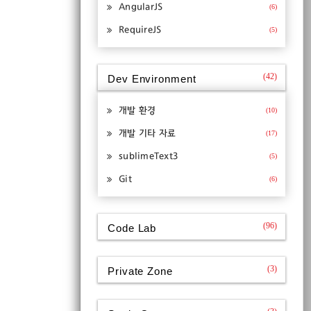
AngularJS
(6)
RequireJS
(5)
(42)
Dev Environment
개발 환경
(10)
개발 기타 자료
(17)
sublimeText3
(5)
Git
(6)
(96)
Code Lab
(3)
Private Zone