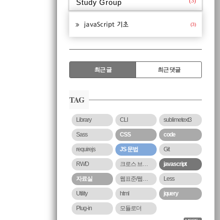
(3)
Study Group
javaScript 기초
(3)
RECENTLY
최근 글
최근 댓글
최
근
TAG
글
Library
CLI
sublimetext3
Sass
CSS
code
requirejs
JS 문법
Git
RWD
크로스 브라우징
javascript
자료실
웹표준/웹접근성
Less
Utility
html
jquery
Plug-in
모듈로더