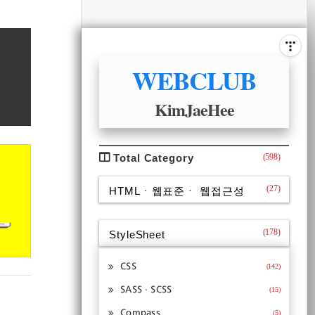
비
게
사
이
ABOUT
이
드
WEBCLUB
바
션
KimJaeHee
CATEGORY
Total Category
(598)
(27)
HTMLㆍ웹표준ㆍ 웹접근성
(178)
StyleSheet
CSS
(142)
SASSㆍSCSS
(15)
Compass
(5)