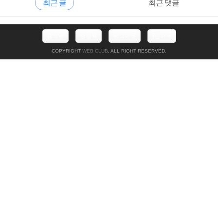
최근 글
최근 댓글
이
트 처리기를 매핑할 수 있습니다. javascript ..
드
바
최
홈으로
방명록
로그아웃
맨위로
근
글
COPYRIGHT
WEB CLUB
, ALL RIGHT RESERVED.