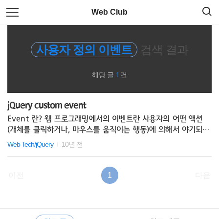
검
본
Web Club
색
문
으
로
requirejs
바
사용자 정의 이벤트
검색 결과
로
가
sublimetext3
기
해당 글
1
건
Less
jQuery custom event
모듈로더
Event 란? 웹 프로그래밍에서의 이벤트란 사용자의 어떤 액션
(개체를 클릭하거나, 마우스를 움직이는 행동)에 의해서 야기되는
html
사건을 의미하며, 그러한 이벤트에는 클릭, 마우스 오버, 키 입력
Web Tech/jQuery
10년 전
등이 있습니다. 그리고, 일반적으로 그러한 이벤트가 발생하는 경
Plug-in
우 특정 로직을 수행하기 위해서 해당 이벤트와 특정 메서드를 연
결해서 사용하곤 합니다. 이러한 연결을 이벤트 처리기 매핑(eve
이전
1
다음
nt hanlder mapping)이라고 하며, 매핑에 의해서 연결된 메서
RWD
드들을 이벤트 처리기라고 합니다. Click, MouseOver, KeyPr
ess 등등을 알고 있을 것입니다. 이들이 이벤트 처리기들입니다.
CLI
RECENTLY
사
예를 들면, 여러분은 자바스크립트를 사용해서 다음과 같이 이벤