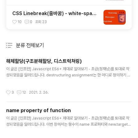
CSS Linebreak(줄바꿈) - white-spac
e, word-wrap
10
0
조회
23
분류 전체보기
주요 글 목록
해체할당(구조분해할당, 디스트럭쳐링)
글 내용
이 글은 [인프런] Javascript ES6+ 제대로 알아보기 - 초급(정재남)를 토대로 작
성되었음을 알려드립니다. destructuring assignment는 한 마디로 정의하기 어
렵다고 합니다. 이 용어에 대한 번역이 여전히 뜨거운 감자로 의견이 분분한 가운데
구조분해 할당란 용어에 무게가 실리고 있지만 책마다 제각기 다른 용어들을 사용하
작성시간
3
12
2021. 2. 26.
고 있기 때문에 유사한 용어들로 쓰이고 있다라는 정도만 숙지하고 의사소통하는 데
에 유사한 용어를 사용하면 크게 문제될 것은 없을 것입니다. destructuring assi
gnment 여기서는 위에서 언급한 여러 용어들 중에 혼동을 줄이고자 해체할당이란
name property of function
용어를 사용해 이 문법에 대해 살펴보도록 하겠습니다. 해체 할당이란? 해체 할당이
글 내용
란 말 그대로 해체하였다가 해체..
이 글은 [인프런] Javascript ES6+ 제대로 알아보기 - 초급(정재남)를 토대로 작
성되었음을 알려드립니다. 이번 장에서는 함수의 name 프로퍼티와 new.target
이라는 함수의 부가적인 내용들에 대해 알아보도록 하겠습니다. name property
of function 함수의 name 프로퍼티는 주로 디버깅하는 경우에 사용하지만 name