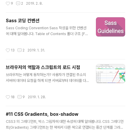
작성시간
9
2
2019. 2. 8.
장선에서 ..
리고 행간(leading)은 각 글줄들 사이에 적절한 공간을 주
기 위해 조각블럭을 넣는 방법으로 추가되었습니다. 이러
한 행간과 같은 표현을 CSS에서는 line-height 를 사용
Sass 코딩 컨벤션
하여 글줄 사이의 수직 여백을 조정할 수 있습니다. line-h
글 내용
eight 사용 방법 브라우저들은 1.0 에서 1.2 의 값을 line-
Sass Coding Convention Sass 작성을 위한 컨벤션
height 의 초기 기본값으로 사용하고, CSS 의 line-heig
에 대해 알아봅니다. Table of Contents 폴더 구조 [Fol
ht 속성을 다음과 같이 지정할 수 있습니다. CSS p { line
der structures] 파일 구조 [File structures] 인코딩
-height: 14..
[Encoding] 중첩 [Nesting] 들여쓰기 및 선언 순서 [St
작성시간
13
2
2019. 1. 31.
yle Rules] 띄워쓰기 [Spacing words] 주석 [Comm
ents] 네이밍규칙 [Naming] 8.1. placeholder select
or 8.2. mixin 8.3. 변수 믹스인 [Mixin] @extend [Ext
브라우저의 역할과 스크립트의 로드 시점
end] 10.1. %(place holder) 의 확장 10.2. % 선언시,
글 내용
축약형 지양 제어구문 (@if, @each, @for 등) [Control
브라우저는 어떻게 동작하는가? 사용자가 연결된 주소의
Statements] 11.1@if..
서버에 데이터 요청을 하게 되면 서버로부터 데이터를 다
운로드 받은 것을 가지고 웹브라우저가 그것을 해석해서
사용자가 보는 UI 를 완성해 주게 됩니다. 그래서 웹은 네트
작성시간
18
9
2019. 1. 28.
워크가 상당히 중요합니다. 여기서 서버에서 다운로드 받
은 HTML, CSS, JS를 브라우저가 해석할 때 원리를 알
필요가 있는데 이 내용에 대해 다뤄보도록 하겠습니다. 웹
#11 CSS Gradients, box-shadow
브라우저 동작과정 간단히 알아보기 브라우저의 주요 기능
글 내용
은 사용자가 선택한 자원을 서버에 요청하고 브라우저에
CSS3 의 그레디언트, 박스 그림자에 대한 속성에 대해 알아봅니다. CSS 그레디언
표시하는 것입니다. 자원은 보통 HTML 문서지만 PDF나
트(Gradients) 그레디언트는 한 색에서 다른 색으로 연결되는 중간 단계를 그라데