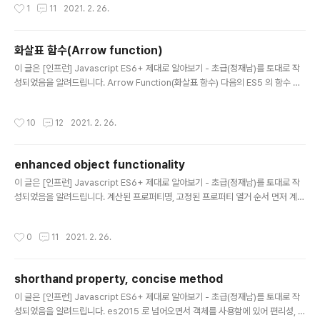
작성시간
1
11
2021. 2. 26.
프로퍼티를 가지고 디버깅을 할 사항이 거의 없기 때문에 간단히 알아보고 넘아가 보
겠습니다. 아래의 다양한 함수 리터럴 표기법에 따른 name 프로퍼티가 어떻게 달라
지는지 알아보자. js // 함수 선언문 function a () { } console.log(a.name); // 함
화살표 함수(Arrow function)
수 표현식(변수 b 에 익명함수를 할당) const b = function ..
글 내용
이 글은 [인프런] Javascript ES6+ 제대로 알아보기 - 초급(정재남)를 토대로 작
성되었음을 알려드립니다. Arrow Function(화살표 함수) 다음의 ES5 의 함수 표
현식과 es2015 의 화살표 함수를 비교해 보도록 하자. ES5 js var a = function
() { return new Date() }; var b = function (a) { return a * a }; var c = funct
작성시간
10
12
2021. 2. 26.
ion (a, b) { return a + b }; var d = function (a, b) { console.log( a * b ) } E
S6(es2015) JS let a = () => { return new Date() }; let aa = () => new Date
(); let..
enhanced object functionality
글 내용
이 글은 [인프런] Javascript ES6+ 제대로 알아보기 - 초급(정재남)를 토대로 작
성되었음을 알려드립니다. 계산된 프로퍼티명, 고정된 프로퍼티 열거 순서 먼저 계산
된 프로퍼티명에 대한 내용을 알아보도록 하자. computed property name (계
산된 프로퍼티명) 다음의 계산된 프로퍼티명에 대한 예제를 살펴보면서 알아보자. js
작성시간
0
11
2021. 2. 26.
var className = ' Class'; var obj = {}; obj.'ab cd' = 'AB CD'; // 잘못된 문
법 obj['ab cd'] = 'AB CD'; // 올바른 문법 console.log( obj ); obj = { 'ab cd'
: 'AB CD' }; // 규칙이 혼동스러운 부분 var obj2 = { 'A' + className : ..
shorthand property, concise method
글 내용
이 글은 [인프런] Javascript ES6+ 제대로 알아보기 - 초급(정재남)를 토대로 작
성되었음을 알려드립니다. es2015 로 넘어오면서 객체를 사용함에 있어 편리성, 간