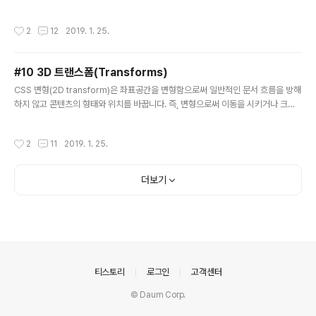
이미지 또는 다른 형태일 수 있습니다. 자원의 주소는 URI
이션이라고 하며, 종류에는 선형(linear), 원형(radial) 그레디언트가 있습니다. 선
(Uniform Resource Identifier)에 의해 정해집니다. 브
형, 원형 그라디언트에 대해 학습해 보도록 합니다. 선형(Linear) 그레디언트 선형
작성시간
2
12
2019. 1. 25.
라우저는 HTML..
그레디언트는 그레디언트 라인(gradient line)이라는, 각각의 점이 다른 컬러값을
갖는 하나의 축으로 정의할 수 있습니다. 그레디언트 라인은 그레디언트를 포함하는
box 형태의 영역 중심좌표와 각도로 정의됩니다. 그레디언트의 컬러값은 시작점(st
#10 3D 트랜스폼(Transforms)
arting point), 종료점(ending point)과 이 두점 사이에 삽입 가능한 색상점(colo
글 내용
r s..
CSS 변형(2D transform)은 좌표공간을 변형함으로써 일반적인 문서 흐름을 방해
하지 않고 콘텐츠의 형태와 위치를 바꿉니다. 즉, 변형으로써 이동을 시키거나 크기,
회전, 비틀림을 제어하는 경우에 사용했으며 어디까지나 이 트랜스폼은 X축, Y축 좌
표만을 조정할 수 있는 2D 였습니다. 이 2D에서 더 나아가 3D에 관련된 CSS 속성
작성시간
2
11
2019. 1. 25.
을 알아보도록 하겠습니다. 3D transform을 위한 속성 3D 공간에서의 CSS 변환
은 좀 더 복잡합니다. CSS 3D transform 은 평면에서의 여러 개 CSS 속성을 조
합하고 3D 공간에서의 회전, 확대, 이동, 비틀기를 포함하고 원근감, 관찰자의 위치
더보기
을 부여해 3D 공간을 만들어 낼 수 있습니다. 그리 3D transform 은 크게 트랜스
폼을 적용할 ..
의안내
티스토리
로그인
고객센터
© Daum Corp.