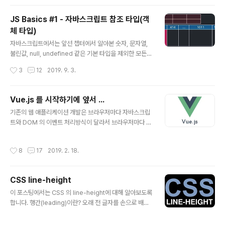
참조형(Reference Type)으로 분리됩니다. 기본(원시)
형에는 Number, String, Boolean, null, undefined
JS Basics #1 - 자바스크립트 참조 타입(객
가 있으며 ES6 에서는 Symbol 도 추가되었습니다. 참조
체 타입)
형은 대표적으로 객체(Object)가 있고 그 하위에 배열(Ar
글 내용
ray), 함수(Function), 정규표현식(RegExp) 등이 있으
자바스크립트에서는 앞선 챕터에서 알아본 숫자, 문자열,
며, ES6에서는 Map, Set, WeakMap, WeakSet 등도
불린값, null, undefined 같은 기본 타입을 제외한 모든
추가되었습니다. 두 타입의 가장 대표적인 차이로는 기본
값은 객체로 취급됩니다. 따라서 배열, 함수, 정규표현식 등
작성시간
3
12
2019. 9. 3.
형에는 바로 값을 그대..
도 모두 결국 자바스크립트 객체입니다. Reference Typ
e 의 정의와 특성 자바스크립트에서 객체는 단순히 '이름
(key) : 값(value)' 형태로 저장하는 컨테이너로서의 역할
Vue.js 를 시작하기에 앞서 ...
을 합니다. 그리고 key 를 property 라고도 표현합니다.
글 내용
기존의 웹 애플리케이션 개발은 브라우저마다 자바스크립
자바스크립트에서 기본 타입은 하나의 값만을 가지는 데
트와 DOM 의 이벤트 처리방식이 달라서 브라우저마다 달
비해, 참조 타입(복합객체, 합성객체라고도 부르며 일반적
리 개발을 해야 했습니다. 하지만 2010년대부터 브러우저
으로 객체라고 함)인 객체는 여러 개의 프로퍼티들을 포함
와 상관없이 동작 방식을 단일화(크로스 브라우징)해줬던 j
할 수 있으며, 이러한 객체의 프로퍼티는 기본 타입의 값을
작성시간
8
17
2019. 2. 18.
Query, Underscore.js 와 같은 JS 라이브러리가 등장
포함하거나, 또 다른 객체를 가리킬 수도 있습니다. 이러..
하면서 웹 애플리케이션의 개발은 터닝포인트를 맞이하면
서 그 후 Backbone.js, Ember.js, AngularJs 등의 단
CSS line-height
일형 웹 프레임워크 (새로운 페이지로 브라우저 화면을 변
글 내용
경할 때 서버로 페이지 요청을 하지 않고 단일 자바스크립
이 포스팅에서는 CSS 의 line-height에 대해 알아보도록
트 프로그램 내에서 URL,DOM 변경등을 모두 처리하는
합니다. 행간(leading)이란? 오래 전 글자를 손으로 배열
프레임워크) 가 발전하면서 프론트엔드 웹 애플리케이션
하여 활판 인쇄하던 때의 활자 인쇄물은 독립적으로 만들
개발을 선도하고 있습니다. Vue.js 는 이런 발전 과정의 연
어진 활자 블럭을 가로로 이어 붙여서 만들어 냈습니다. 그