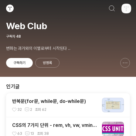
검색하기
티스토리
Web Club
구독자
48
변화는 과거와의 이별로부터 시작된다 ..
구독하기
방명록
신고하기 레이어
열기
인기글
반복문(for문, while문, do-while문)
32
2
조회
62
CSS의 7가지 단위 - rem, vh, vw, vmin,
vmax, ex, ch
63
13
조회
38