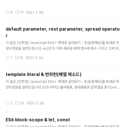
결성과 더불어 다양하게 향상된 기능들을 제공해 주고 있어 이에 대해 알아보고자 합
니다. 프로퍼티 축약, 간결한 메소드 먼저 객체의 프로퍼티를 간결하게 작성할 수 있
작성시간
0
11
2021. 2. 26.
는 방법에 대해 알아보겠습니다. shorthand properties (프로퍼티 축약) 먼저 다
음의 ES5 vs ES6 코드를 비교하며 살펴보자. ES5 JS var x = 10; var y = 20; v
ar obj = { x: x, y: y }; ES6(es2015) JS var x = 10; var y = 20; var obj = {
default parameter, rest parameter, spread operato
x, y }; 위 예제는 각각 똑..
r
글 내용
이 글은 [인프런] Javascript ES6+ 제대로 알아보기 - 초급(정재남)를 토대로 작
성되었음을 알려드립니다. es2015 이후 새로운 매개 변수와 함수 그리고 그에 따른
기타 관련 내용에 대한 문법을 알아보도록 하겠습니다. 매개변수 기본값, 나머지 매
작성시간
1
12
2021. 2. 26.
개변수, 펼치기(전개) 연산자 우선 새로운 매개 변수와 연산자에 대해 알아보고 이후
새로운 함수에 대해 살펴보도록 하겠습니다. default parameter(매개변수 기본
값) default parameter 는 함수의 인자로 넘어오는 것에 기본값을 정의해 줄 수 있
template literal & 번외편(배열 메소드)
는 것입니다. 아래의 기존 ES5 와 ES6 가 어떻게 달라졌는지 예제를 통해 살펴보도
글 내용
이 글은 [인프런] Javascript ES6+ 제대로 알아보기 - 초급(정재남)를 토대로 작
록 하자. js [ES5] const f = function (x, y, z) { x = x ? x ..
성되었음을 알려드립니다. ES5 에서는 홑따옴표, 쌍따옴표로 문자열을 표기(var a
= 'abc';)하였으나 ES6 에서 또 하나의 템플릿 문자열이 생겼습니다. 이번 장에서는
이 템플릿 문자열에 대해 알아보겠습니다. 템플릿 리터럴(Template Literal) 다음
작성시간
2
13
2021. 2. 26.
의 코드를 살펴보도록 합니다. js // ES5 var a = 'abc'; var b = "abc"; // ES6(e
s2015) var c = `abc`; console.log( a === b ); console.log( a === c ); c
onsole.log( b === c ); console.log( a === b && b === c ); 위 ..
ES6 block-scope & let, const
글 내용
이 글은 [인프런] Javascript ES6+ 제대로 알아보기 - 초급(정재남)를 토대로 작