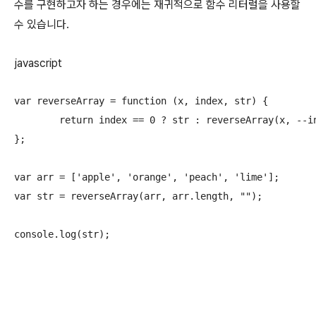
수를 구현하고자 하는 경우에는 재귀적으로 함수 리터럴을 사용할
수 있습니다.
javascript
var reverseArray = function (x, index, str) {

	return index == 0 ? str : reverseArray(x, --index, (str += x[index] + " "));

};

var arr = ['apple', 'orange', 'peach', 'lime'];

var str = reverseArray(arr, arr.length, "");

console.log(str);