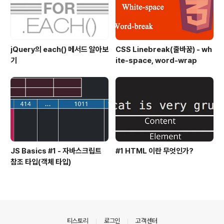
jQuery의 each() 메서드 알아보
CSS Linebreak(줄바꿈) - wh
기
ite-space, word-wrap
JS Basics #1 - 자바스크립트
#1 HTML 이란 무엇인가?
참조 타입(객체 타입)
의안내
티스토리
로그인
고객센터