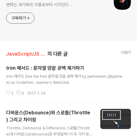
변화는 과거와의 이별로부터 시작된다 ..
구독하기
더보기
JavaScript/JS 활용 & etc..
의 다른 글
trim 메서드 : 문자열 양끝 공백 제거하기
글 내용
trim 메서드 See the Pen 문자열 양끝 공백 제거 by jaeheekim (@jaehe
e) on CodePen. Jaehee's WebClub
2
0
2017. 1. 24.
디바운스(Debounce)와 스로틀(Throttle
) 그리고 차이점
글 내용
Throttle, Debounce & Difference 스로틀(Throttl
e)과 디바운스(Debounce)란 무엇일까? 이 두 가지 방법