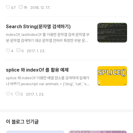
모두 DOM 이벤트를 기반으로 실행하는 자바스크립트를
67
19
2018. 12. 17.
성능상의 이유로 JS의 양적인 측면, 즉 이벤트(event)를
제어(제한)하는 방법입니다. 예를 들어, 웹/앱 사용자가 스
크롤(scroll wheel), 트랙패드, 스크롤 막대를 드래깅 한
Search String(문자열 검색하기)
다고 가정해 봅니다. 스크롤(scroll wheel), 트랙패드, 스
글 내용
크롤 막대를 드래깅을 하게 되면 사용자는 크게 느끼지 못
indexOf, lastIndexOf 를 이용한 문자열 검색 문자열 부
할 수 있으나 이 행위로 인해 수많은 스크롤 이벤트가 발생
분 문자열 검색하기 대상 문자열 안에서 특정한 부분 문자
하게 됩니다. 즉, 사용자가 아래로 5000픽셀 정도의 스크
열이 있는지를 찾고자 하는 경우에는 String 객체의 내장
롤 다운을 한다면 100 개 이상의 이벤트가 발생될 가능성
4
0
2017. 1. 23.
메서드 indexOf 를 사용하면 부분 문자열의 위치를 알 수
이 큽니다. 이러한 스크롤(scr..
있습니다. javascript var testValue = 'This is the C
ookbook'; var subValue = 'Cookbook'; var iValue
splice 와 indexOf 를 활용 예제
= testValue.indexOf(subValue); console.log(iValu
글 내용
e); // String 객체의 indexOf 메서드는 인덱스 혹은 부분
splice 와 indexOf 이용한 배열 원소를 검색하여 없애거
문자열의 첫 번째 글자가 있는 위치를 나타내는 숫자를 반
나 바꾸기 javascript var animals = ['dog', 'cat', 'se
환하고, 문자열에서 첫 번째 // 문자의 인덱스는 0 입니다.
al', 'walrus','lion','cat']; // 배열에서 원소를 제거 var de
// 부분 문자열..
1
0
2017. 1. 23.
leteElement = animals.splice(animals.indexOf
('walrus'), 1); console.log(deleteElement); // 반환
값은 제거한 원소 console.log(animals); // 원래 배열은
제거한 원소를 제외한 원소를 반환 // 새로운 원소를 삽압
하기 animals.splice(animals.lastIndexOf('cat'), 1,
이 블로그 인기글
'monkey','puma'); console.log(animals); var ani..