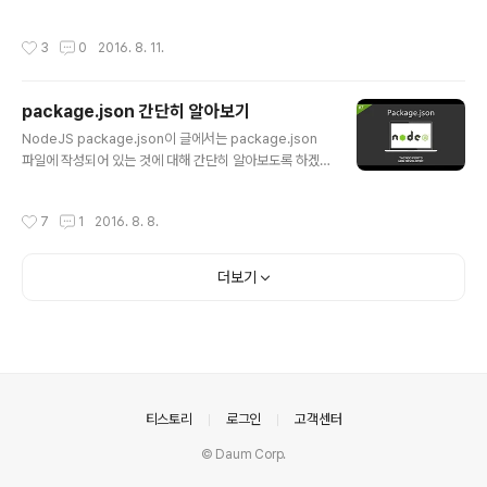
설정하면 파일 안의..
예제를 바탕으로 작성한 것임을 알려드립니다. Ajax 를 활
용한 이미지 생성(XML 버전)마크업과 CSS 는 다음과 같
작성시간
3
0
2016. 8. 11.
이 구성합니다.(jQuery 필요함) html & css 이미지 읽어
들이기 xml 을 다음과 같이 구성할 수 있습니다. xml 이미
지1 images/img1.jpg 이미지2 images/img2.jpg 이
package.json 간단히 알아보기
미지4 images/img4.jpg 이미지5 images/img5.jpg
글 내용
Ajax 를 이용하여 이미지를 불러와 생성하는 코드는 다음
NodeJS package.json이 글에서는 package.json
과 같습니다. javascript var xmlHttp; window.onloa
파일에 작성되어 있는 것에 대해 간단히 알아보도록 하겠
d=function(){ $('#btn_load'..
습니다.더 많은 정보는 npm-config 를 참고바랍니다. pa
ckage.jsonpackage.json 에서 가장 중요한 항목은 "n
작성시간
7
1
2016. 8. 8.
ame" 과 "version" 입니다.이 항목들은 필수로 입력되어
야 하며 이 항목들이 누락되면 여러분의 패키지는 설치할
수 없습니다. namename 과 version 을 통해서 각 패키
더보기
지의 고유성을 판별하게 되고 패키지의 내용을 변경하려면
version 을 변경해야 합니다. serveral rulename 은
반드시 214자 보다 짧아야 하고, 이는 scoped packag
e 의 scope 를 포함합니다.name 은 점(.)이나 밑줄(_)로
시작할 ..
의안내
티스토리
로그인
고객센터
© Daum Corp.