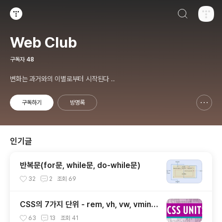
검색하기
티스토리
Web Club
구독자
48
변화는 과거와의 이별로부터 시작된다 ..
구독하기
방명록
신고하기 레이어
열기
인기글
반복문(for문, while문, do-while문)
32
2
조회
69
CSS의 7가지 단위 - rem, vh, vw, vmin,
vmax, ex, ch
63
13
조회
41