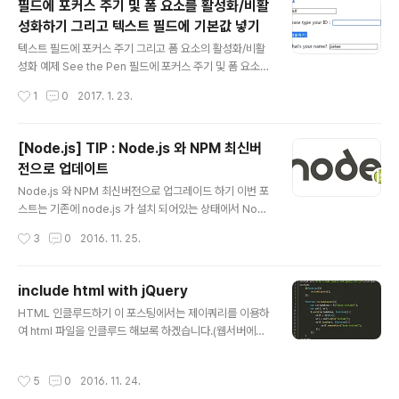
필드에 포커스 주기 및 폼 요소를 활성화/비활
성화하기 그리고 텍스트 필드에 기본값 넣기
글 내용
텍스트 필드에 포커스 주기 그리고 폼 요소의 활성화/비활
성화 예제 See the Pen 필드에 포커스 주기 및 폼 요소를
활성화/비활성화하기 그리고 텍스트 필드에 기본값 넣기 b
작성시간
1
0
2017. 1. 23.
y jaeheekim (@jaehee) on CodePen. Jaehee's
WebClub
[Node.js] TIP : Node.js 와 NPM 최신버
전으로 업데이트
글 내용
Node.js 와 NPM 최신버전으로 업그레이드 하기 이번 포
스트는 기존에 node.js 가 설치 되어있는 상태에서 Nod
e.js 와 NPM 을 최신버전으로 업그레이드 하는 방법에 대
작성시간
3
0
2016. 11. 25.
한 팁 입니다. 주의: 일부 모듈에선 v6.0.0 을 지원하지 않
습니다. Node.js 업그레이드 다음 절차에 따라서 업데이
트를 진행하세요. 현재 NodeJs 버전 확인하기 CLI $ no
include html with jQuery
de -v v5.6.0 강제로 캐시 삭제하기 CLI $ sudo npm
글 내용
HTML 인클루드하기 이 포스팅에서는 제이쿼리를 이용하
cache clean -f npm WARN using --force I sure h
여 html 파일을 인클루드 해보록 하겠습니다.(웹서버에서
ope you know what you are doing. n 모듈 설치하
동작) HTML html #wrap #container .snb #conten
기 CLI $ sudo npm install -g n /usr/local/bin/n ->
t .aside header_inc.html header #Header Includ
/usr/local/lib..
작성시간
5
0
2016. 11. 24.
e 헤더 인클루드입니다. footer_inc.html footer #Foot