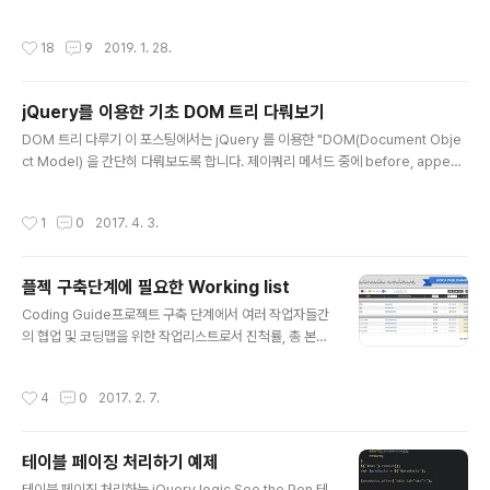
프레임워크) 가 발전하면서 프론트엔드 웹 애플리케이션
운로드 받은 것을 가지고 웹브라우저가 그것을 해석해서
개발을 선도하고 있습니다. Vue.js 는 이런 발전 과정의 연
사용자가 보는 UI 를 완성해 주게 됩니다. 그래서 웹은 네트
작성시간
18
9
2019. 1. 28.
장선에서 ..
워크가 상당히 중요합니다. 여기서 서버에서 다운로드 받
은 HTML, CSS, JS를 브라우저가 해석할 때 원리를 알
필요가 있는데 이 내용에 대해 다뤄보도록 하겠습니다. 웹
jQuery를 이용한 기초 DOM 트리 다뤄보기
브라우저 동작과정 간단히 알아보기 브라우저의 주요 기능
글 내용
은 사용자가 선택한 자원을 서버에 요청하고 브라우저에
DOM 트리 다루기 이 포스팅에서는 jQuery 를 이용한 "DOM(Document Obje
표시하는 것입니다. 자원은 보통 HTML 문서지만 PDF나
ct Model) 을 간단히 다뤄보도록 합니다. 제이쿼리 메서드 중에 before, append
이미지 또는 다른 형태일 수 있습니다. 자원의 주소는 URI
To, append, wrap 그리고 기타 메서드를 사용하여 DOM 을 제어해보도록 하겠
(Uniform Resource Identifier)에 의해 정해집니다. 브
습니다. 아래 코드펜 소스를 참고하세요. Source See the Pen DOM 트리 다루
작성시간
1
0
2017. 4. 3.
라우저는 HTML..
기 by jaeheekim (@jaehee) on CodePen. Jaehee's WebClub
플젝 구축단계에 필요한 Working list
글 내용
Coding Guide프로젝트 구축 단계에서 여러 작업자들간
의 협업 및 코딩맵을 위한 작업리스트로서 진척률, 총 본수,
완료 본수등의 카운팅 기능 그리고 Sorting, anchor 자동
생성 등의 기능등이 있습니다.테이블 콘텐츠만 관리하도록
작성시간
4
0
2017. 2. 7.
코딩되어 있습니다. SourceSee the Pen working-lis
t by jaeheekim (@jaehee) on CodePen. Jaehe
e's WebClub
테이블 페이징 처리하기 예제
글 내용
테이블 페이징 처리하는 jQuery logic See the Pen 테