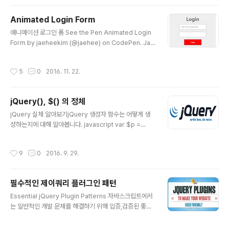
er Include 푸터 인클루드입니다. Script javascript 스
크립트는 body 하단에 위치시키는 것을 권장합니다. test
Animated Login Form
CSS css /* Common */ p,div { margin:0; paddin
글 내용
g:0; } /* 임시 비주얼 스타일 정의 */ div{margin-botto
애니메이션 로그인 폼 See the Pen Animated Login
m:10px;padding:10px 0;color:#2d2c2d;fon..
Form by jaeheekim (@jaehee) on CodePen. Jae
hee's WebClub
작성시간
5
0
2016. 11. 22.
jQuery(), $() 의 정체
글 내용
jQuery 실체 알아보기jQuery 생성자 함수는 어떻게 생
성하는지에 대해 알아봅니다. javascript var $p =
$('p'); $p.css('border', '1px solid red').children
('a').css('text-decoration', 'none') (function (glob
작성시간
9
0
2016. 9. 29.
al, $) { var num = 10; var $body = $('body'); glob
al.data = { num : num, $body: $body }; })(windo
w, window.jQuery); function moving() { console.l
필수적인 제이쿼리 플러그인 패턴
og(this) } moving(); document.body.onclick = m
글 내용
oving; function car(arg) { this.nam..
Essential jQuery Plugin Patterns 자바스크립트에서
는 일반적인 개발 문제를 해결하기 위해 입증,검증된 좋은
방법인 Design Pattern(설계 패턴)을 사용함으로써 유용
한 이익을 얻을 수 있습니다. 공식 jQuery 플러그인 작성