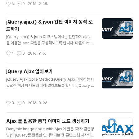
작성시간
6
0
2016. 9. 28.
가이드와 Widget 도 훌륭한 출발점을 제공하지만 또 다른
플러그인 디자인 패턴을 살펴보도록 하겠습니다. 플러그인
의 개발은 지난 몇 년동안 많은 진전을 해 왔습니다. 우리는
jQuery.ajax() & json 간단 이미지 동적 로
더이상 플러그인을 하나의 방식으로 작성하지 않습니다.
드하기
실제로, 플러그인의 특정 패턴은 다른 이슈에 있어서 더 나
글 내용
은 사용성을 제공할 수 있을 것입니다. 일부 개발자들은 jQ
jQuery.ajax() & json 이 포스팅에서는 간단하게 ajax
uery UI widget factory 를 사용할 수 있습니다. 그것은
를 이용한 json 파일을 구성해보도록 합니다. 다음의 htm
복잡하고 유연한 UI 구성 요소에 유용..
l, json, script 파일을 구성하여 json 파일을 동적으로 lo
작성시간
4
0
2016. 9. 5.
ad 해 봅니다. html html images.json 파일 json { "im
ages": [ {"title":"이미지 1","url":"images/img1.jpg"},
{"title":"이미지 2","url":"images/img2.jpg"}, {"titl
jQuery Ajax 알아보기
e":"이미지 4","url":"images/img4.jpg"}, {"title":"이
글 내용
jQuery Ajax Core Method jQuery Ajax 이해하는 데
미지 5","url":"images/img5.jpg"}, {"title":"이미지
필요한 핵심 메서드에 대해 알아보도록 합니다. jQuery A
6","url":"images/img6.jpg"} ]} script javas..
jax 에 사용되는 메서드는 다음과 같은 것이 있습니다..loa
d()jQuery.get()jQuery.post()jQuery.ajax()jQuery.
작성시간
3
0
2016. 8. 26.
ajaxSetup() .load() load( url, [data,] [complete(re
ponseText, textStatus, XMLHttpRequest)]) load
메서드는 주로 외부 파일에 들어 있는 콘텐츠를 읽어 들여
Ajax 를 활용한 동적 이미지 노드 생성하기
특정 엘리먼트에 추가할 때 사용할 수 있습니다. 즉, 이 메
글 내용
서드는 서버 주소나 파일 위치로부터 html 콘텐츠를 읽어
Danymic image node with Ajax이 글은 [저자 김춘경
오는데 사용됩니다. 매개변수 url 에 주소 또는 파일위치를
님]의 jQuery를 활용한 인터랙티브 웹 콘텐츠 웹 제작의