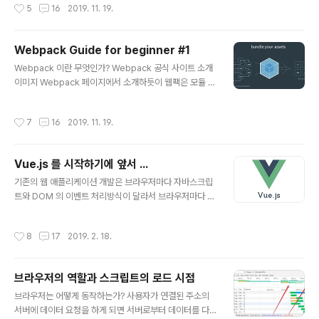
작성시간
5
16
2019. 11. 19.
들 js 프로젝트 초기 설정 이제부터 새로운 프로젝트를 초
기화하고, Webpack 을 설치해 보도록 하겠습니다. 아직
까지 node.js 설치를 하지 않았다면 설치 후에 진행 바랍
Webpack Guide for beginner #1
니다. Webpack 기본(일반적) 구성 절차 webpack 과
글 내용
webpack-cli 전역 설치 npm init 으로 package.json
Webpack 이란 무엇인가? Webpack 공식 사이트 소개
생성 src/index.js 와 index.html 생성 사용자 js 와 ht
이미지 Webpack 페이지에서 소개하듯이 웹팩은 모듈 번
ml 추가 webapck.config.js 파일 생성 webpack, we
들러(Module Bundler)입니다. 그렇다면 번들러(Bundl
bpack-c..
er)란 무엇일까요? 번들러는 소프트웨어 및 일부 하드웨어
작성시간
7
16
2019. 11. 19.
와 함께 작동하는데 팔요한 모든 것을 포함하는 패키지라
고 정의하고 있습니다. 이를 프로그래밍적으로 접근하자면
번들러란 필요한 의존성에 대해 정확하게 추적하여 해당하
Vue.js 를 시작하기에 앞서 ...
는 의존성들을 그룹핑 해주는 도구라고 할 수 있습니다. 다
글 내용
시말해, Webpack 은 공식 사이트 이미지에서 소개하듯
기존의 웹 애플리케이션 개발은 브라우저마다 자바스크립
이 웹페이지를 동작시키기 위한 서로 연관 관계가 있는 웹
트와 DOM 의 이벤트 처리방식이 달라서 브라우저마다 달
자원(웹앱 애플리케이션의 구성파일)들인 js, css, img,
리 개발을 해야 했습니다. 하지만 2010년대부터 브러우저
webfont, etc.. 와 같은 구성파일들의 관계들을 Webpa
와 상관없이 동작 방식을 단일화(크로스 브라우징)해줬던 j
작성시간
8
17
2019. 2. 18.
ck..
Query, Underscore.js 와 같은 JS 라이브러리가 등장
하면서 웹 애플리케이션의 개발은 터닝포인트를 맞이하면
서 그 후 Backbone.js, Ember.js, AngularJs 등의 단
브라우저의 역할과 스크립트의 로드 시점
일형 웹 프레임워크 (새로운 페이지로 브라우저 화면을 변
글 내용
경할 때 서버로 페이지 요청을 하지 않고 단일 자바스크립
브라우저는 어떻게 동작하는가? 사용자가 연결된 주소의
트 프로그램 내에서 URL,DOM 변경등을 모두 처리하는
서버에 데이터 요청을 하게 되면 서버로부터 데이터를 다