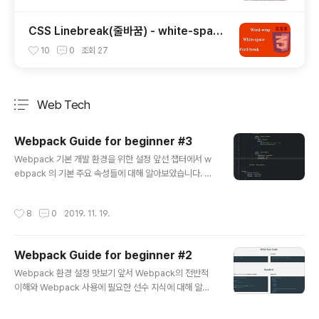
CSS Linebreak(줄바꿈) - white-spac
e, word-wrap
10
0
조회
27
Web Tech
분류 전체보기
주요 글 목록
Webpack Guide for beginner #3
글 내용
Webpack 기본 개발 환경을 위한 설정 앞선 챕터에서 w
ebpack 의 기본 주요 속성들에 대해 알아보았습니다. 이
번 장에서는 자주 사용되는 기본 개발 환경을 설정하면서
기타 유용한 사항들에 대해 알아보도록 하겠습니다. 참고
작성시간
8
0
2019. 11. 19.
로 여기서는 SASS, webpack-dev-server 등을 사용
해 보도록 하겠습니다. webpack.config.js 개발환경 설
정 사진 프로젝트 초기 생성 앞선 내용을 따라 왔다면 nod
Webpack Guide for beginner #2
eJS 와 webpack global 이 설치되어 있을 것입니다.
글 내용
만약 웹팩에 필요한 기본 설정이 되어 있지 않다면 이전 장
Webpack 환경 설정 맛보기 앞서 Webpack의 전반적
을 참고하고, 여기서는 nodeJS 와 webpack global 이
이해와 Webpack 사용에 필요한 선수 지식에 대해 알아
설치되어 있음을 가정으로 진행합니다. 먼저 node, npm
보았으며, 이번 장부터는 Webpack에 대한 기본 환경 구
버전을 확인 후 아래와 같이 디렉토리를 ..
성부터 진행해 보도록 하겠습니다. 사용자 코드작성과 번