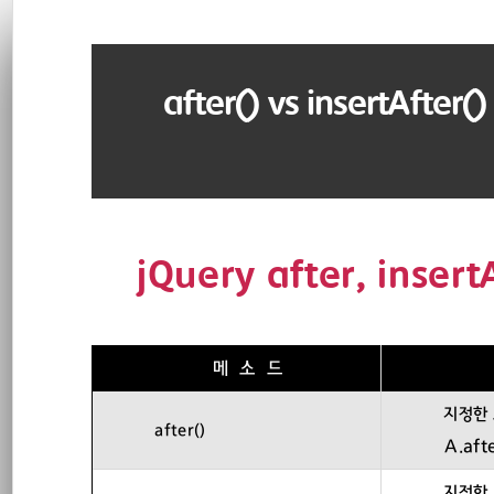
재
본
문
검
위
으
색
로
after() vs insertAfter
바
치
로
가
::
기
JS 문법
jQuery after, insert
Library
자료실
메 소 드
모듈로더
지정한 
after()
A.afte
CLI
지정한 