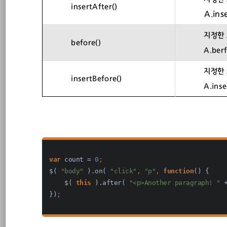
insertAfter()
javascript
A.inse
지정한 
jquery
before()
A.ber
웹표준/웹접근성
지정한 
insertBefore()
A.inse
var 
count = 
0
;
$( 
"body" 
).on( 
"click"
, 
"p"
, 
function
() {
    $( 
this 
).after( 
"<p>Another paragraph! " 
})
;