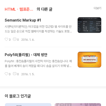
더보기
HTMLㆍ웹표준ㆍ 웹접근성
의 다른 글
Semantic Markup #1
글 내용
시맨틱(의미론적인) 마크업을 위한 접근법Ⅰ 웹 사이트를 만
드는 일은 손으로 직접 웹페이지를 작성하는 기술도 포함
하고 있으며, 이러한 기술 중 커다란 부분은 HTML에 포함
3
0
2016. 1. 6.
된 마크업 툴들을 어떻게 사용하는지를 알아야 하는 것입
니다. 즉, HTML은 웹의 사소한 작업(web trifle)들의 기
초이므로, 사소한 작업에 친숙해 져야 하는 일은 중요하다
Polyfill(폴리필) - 대체 방안
라는 의미일 것입니다. 나 같은 시멘틱 요소들은 많은 주목
글 내용
을 받고 있지만, HTML5는 또한 약간의 추가 항목과 변화
Polyfill : 충전솜폴리필의 사전적 의미는 충전솜입니다. 예
한 것들을 제공하고 있습니다. 그다지 흥미롭게 들리진 않
를 들어 베개의 솜이 꺼졌을 때 다시 솜을 살리기 위해 넣는
겠지만, 이러한 것들은 작업의 흐름을 순조롭게 만들어 줄
충전솜처럼 대체 방안을 강구한다는 의미로 해석될 수 있
것이고 추가된 항목과 변화된 것들은 우리가 앞으로 항상
0
0
2016. 1. 5.
습니다.Polyfill, Shims, Fallback이란 것들은 용어는 달
사용하게 될 요소들과 특정한 종류의 콘텐츠만을 위한 새
라도 각각의 목적은 브라우저별로 다름(차이)없는 기능 구
로운 요소들을 포함하게 될 ..
현이 목적입니다. 즉, 크로스 브라우징을 염두한 것입니다.
Polyfill 이란?폴리필(polyfill)은 개발자가 특정 기능이 지
원되지 않는 브라우저를 위해 사용할 수 있는 코드 조각이
이 블로그 인기글
나 플러그인을 말합니다. 폴리필은 HTML5 및 CSS3와
오래된 브라우저 사이의 간격을 메꾸는 역할을 담당하고