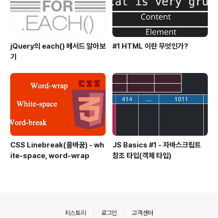
jQuery의 each() 메서드 알아보
#1 HTML 이란 무엇인가?
기
CSS Linebreak(줄바꿈) - wh
JS Basics #1 - 자바스크립트
ite-space, word-wrap
참조 타입(객체 타입)
의안내
티스토리
로그인
고객센터