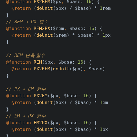
@function 
PX2REM
($px
, 
$base: 
16
) {
@return 
(
deUnit
($px) / $base) * 
1
rem
}
// REM → PX 
함수
@function 
REM2PX
($rem
, 
$base: 
16
) {
@return 
(
deUnit
($rem) * $base) * 
1
px
}
// REM 
단축 함수
@function 
REM
($px
, 
$base: 
16
) {
@return 
PX2REM
(
deUnit
($px)
, 
$base)
}
// PX → EM 
함수
@function 
PX2EM
($px
, 
$base: 
16
) {
@return 
(
deUnit
($px) / $base) * 
1
em
}
// EM → PX 
함수
@function 
EM2PX
($px
, 
$base: 
16
) {
@return 
(
deUnit
($px) * $base) * 
1
px
}