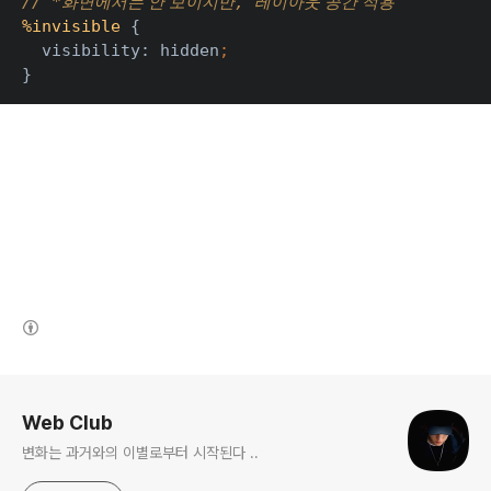
// *
, 
화면에서는 안 보이지만
레이아웃 공간 적용
%invisible 
{
  visibility: hidden
;
}
(새창열림)
로그 정보
Web Club
변화는 과거와의 이별로부터 시작된다 ..