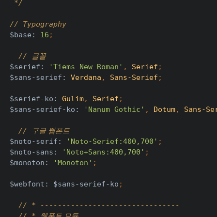
 */
// Typography
$base: 
16
;
// 
글꼴
$serief: 
'Tiems New Roman'
, 
Serief
;
$sans-serief: 
Verdana
, 
Sans-Serief
;
$serief-ko: 
Gulim
, 
Serief
;
$sans-serief-ko: 
'Nanum Gothic'
, 
Dotum
, 
Sans-Se
// 
구글 웹폰트
$noto-serif: 
'Noto-Serief:400,700'
;
$noto-sans: 
'Noto+Sans:400,700'
;
$monoton: 
'Monoton'
;
$webfont: $sans-serief-ko
;
// * --------------------------------
  // * 
웹폰트 모듈