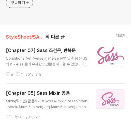
구독하기
더보기
StyleSheet/SASSㆍSCSS
의 다른 글
[Chapter 07] Sass 조건문, 반복문
글 내용
Conditions @if, @else if, @else 문법 및 활용 @ JS
의 if ~ else 문과 유사한 조건문을 처리할 수 있습니다.(J
S 코드에서 조건부분의 괄호를 사용하지 않습니다.) $val
6
1
2015. 9. 8.
ue: null; #condition { @if $value == false { color:
#eee; } } #demo { @if $value == false { color: #4
34343; } @else { color: #8c8d8a; } } $custom-r
[Chapter 05] Sass Mixin 응용
ed: #e44351; $custom-green: #3ce1cd; $custo
글 내용
m-blue: #4524dd; $custom-dark: #161515; // 배
Mixin(믹스인) 활용하기 # Scss @mixin reset-html5
경 컬러 설정 변수 $bg-color: $custom-red; #dem
-block($html5-block) { #{$html5-block} { displa
o { @if $b..
y: block; } } # CSS @include reset-html5-block
1
0
2015. 9. 1.
('h1, p, div'); h1, p, div { display: block; } # Scss @
mixin reset-box-model { margin: 0; bottom: 0; p
adding: 0; } @mixin reset-font (){ font:inherit; fon