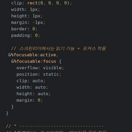
clip: 
rect
(
0
, 
0
, 
0
, 
0
)
;
width: 
1
px
;
height: 
1
px
;
margin: -
1
px
;
border: 
0
;
padding: 
0
;
// 
 + 
스크린리더에서는 읽기 가능
포커스 적용
&
%focusable
:
active
,
&
%focusable
:
focus 
{
    overflow: visible
;
position: static
;
clip: auto
;
width: auto
;
height: auto
;
margin: 
0
;
}
}
// * --------------------------------