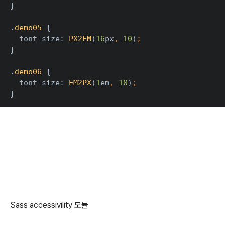
}
.
demo05 
{
  font-size: 
PX2EM
(
16
px
, 
10
)
;
}
.
demo06 
{
  font-size: 
EM2PX
(
1
em
, 
10
)
;
}
Sass accessivility 모듈