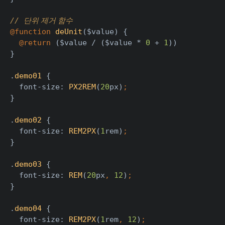
// 
단위 제거 함수
@function 
deUnit
($value) {
@return 
($value / ($value * 
0 
+ 
1
))
}
.
demo01 
{
  font-size: 
PX2REM
(
20
px)
;
}
.
demo02 
{
  font-size: 
REM2PX
(
1
rem)
;
}
.
demo03 
{
  font-size: 
REM
(
20
px
, 
12
)
;
}
.
demo04 
{
  font-size: 
REM2PX
(
1
rem
, 
12
)
;