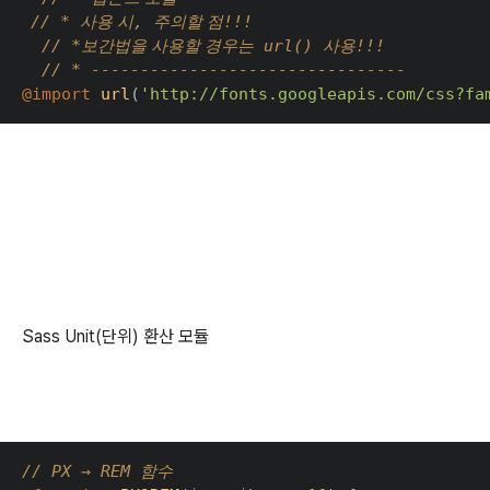
// * 
, 
!!!
사용 시
주의할 점
  // *
 url() 
!!!
보간법을 사용할 경우는
사용
  // * --------------------------------
@import 
url
(
'http://fonts.googleapis.com/css?fa
Sass Unit(단위) 환산 모듈
// PX → REM 
함수