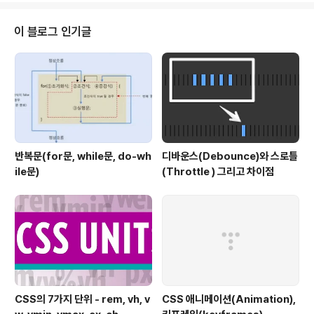
t-size: 100%; vertical-align: baseline; } @mixin n
ested-reset($html-selector) { #{$html-selecto
이 블로그 인기글
r} { @include r..
반복문(for문, while문, do-wh
디바운스(Debounce)와 스로틀
ile문)
(Throttle ) 그리고 차이점
CSS의 7가지 단위 - rem, vh, v
CSS 애니메이션(Animation),