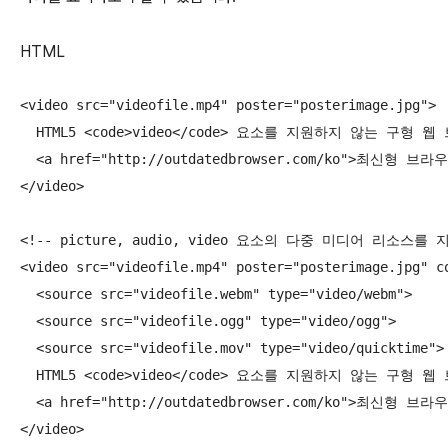
HTML
<video src="videofile.mp4" poster="posterimage.jpg">

  HTML5 <code>video</code> 요소를 지원하지 않는 구형
  <a href="http://outdatedbrowser.com/ko">최신형 
</video>

<!-- picture, audio, video 요소의 다중 미디어 리소스를
<video src="videofile.mp4" poster="posterimage.jpg" co
  <source src="videofile.webm" type="video/webm">

  <source src="videofile.ogg" type="video/ogg">

  <source src="videofile.mov" type="video/quicktime">

  HTML5 <code>video</code> 요소를 지원하지 않는 구형
  <a href="http://outdatedbrowser.com/ko">최신형 
</video>