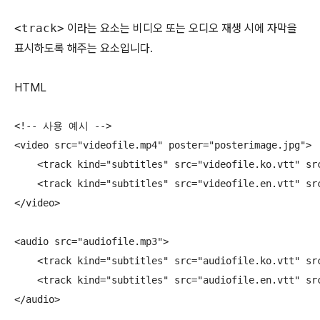
<track>
이라는 요소는 비디오 또는 오디오 재생 시에 자막을
표시하도록 해주는 요소입니다.
HTML
<!-- 사용 예시 -->

<video src="videofile.mp4" poster="posterimage.jpg">

    <track kind="subtitles" src="videofile.ko.vtt" s
    <track kind="subtitles" src="videofile.en.vtt" src
</video>

<audio src="audiofile.mp3">

    <track kind="subtitles" src="audiofile.ko.vtt" s
    <track kind="subtitles" src="audiofile.en.vtt" src
</audio>