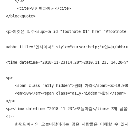
    </p>

     <cite>위키백과에서</cite>

</blockquote>

<p>이것은 각주<sup><a id="footnote-01" href="#footnote-
<abbr title="인사이더" style="cursor:help;">인싸</abbr>

<time datetime="2018-11-23T14:20">2010.11 23. 14:20</t
<p>

    <span class="a11y-hidden">원래 가격</span><s>19,900
    <em>50%</em><span class="a11y-hidden">할인</span> 
</p>

<p><time datetime="2018-11-23">오늘마감</time> 7개 남음<
<!--

    화면단에서의 오늘마감이라는 것은 사람들은 이해할 수 있지