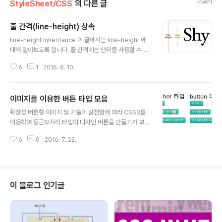
더보기
StyleSheet/CSS
의 다른 글
줄 간격(line-height) 상속
글 내용
line-height Inheritance 이 글에서는 line-height 에
대해 알아보도록 합니다. 줄 간격에는 단위를 사용할 수 있
지만 일반적으로 단위를 사용하지 않는 것이 좋습니다. 그
6
1
2016. 8. 10.
이유는 1.2em 이나 120% 와 같이 단위 있는 값을 사용하
게 되면 계산 결과를 자손 요소까지 상속하게 되기 때문입
니다. 이러한 차이점에 대해 알아보도록 하겠습니다. 단위
이미지를 이용한 버튼 타입 모음
없는 줄 간격(line-height)을 사용하자 위에서 언급했듯
글 내용
이 단위를 가진 줄 간격은 자식요소까지 상속된다고 했습
확장성 버튼형 이미지 웹 기술이 발전함에 따라 CSS3를
니다. 아래의 마크업과 CSS 를 살펴보도록 합니다. html
이용하여 둥근모서리 타입의 디자인 버튼을 만들기가 보다
Lorem ipsum dolor sit amet. consectetur adipisi
수월해졌습니다. 하지만 아직 우리나라에서는 하위 호환성
cing elit. Odit, porro! css ul { font-size: ..
6
0
2016. 7. 22.
을 이유로 크로스브라우징 작업을 할 수 밖에 없는 상황이
종종 있습니다. 요즘은 많이 사용하고 있진 않지만 텍스트
길이에 상관없이 확장성있게 둥근 모서리나 그라디언트 타
입의 이미지 버튼을 만들어 보도록 하겠습니다. a, button,
input with Image html anchor 타입 텍스트 텍스트를
이 블로그 인기글
포함한 오른쪽 화살표 텍스트를 포함한 a 타입 버튼 butto
n 타입 텍스트 오른쪽 화살표 텍스트를 포함한 텍스트를 포
함한 button 타입 input 타입 오른쪽 화살표 왼쪽 초록 화
살표 오른쪽 초록 화살표 달력 아이콘 css * { m..