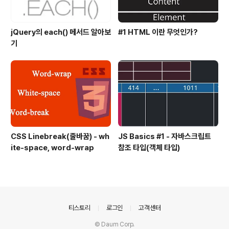
jQuery의 each() 메서드 알아보
#1 HTML 이란 무엇인가?
기
CSS Linebreak(줄바꿈) - wh
JS Basics #1 - 자바스크립트
ite-space, word-wrap
참조 타입(객체 타입)
의안내
티스토리
로그인
고객센터
© Daum Corp.