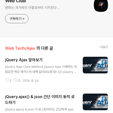
Web Club
변화는 과거와의 이별로부터 시작된다 ..
구독하기
더보기
Web Tech/Ajax
의 다른 글
jQuery Ajax 알아보기
글 내용
jQuery Ajax Core Method jQuery Ajax 이해하는 데
필요한 핵심 메서드에 대해 알아보도록 합니다. jQuery A
jax 에 사용되는 메서드는 다음과 같은 것이 있습니다..loa
3
0
2016. 8. 26.
d()jQuery.get()jQuery.post()jQuery.ajax()jQuery.
ajaxSetup() .load() load( url, [data,] [complete(re
ponseText, textStatus, XMLHttpRequest)]) load
jQuery.ajax() & json 간단 이미지 동적 로
메서드는 주로 외부 파일에 들어 있는 콘텐츠를 읽어 들여
특정 엘리먼트에 추가할 때 사용할 수 있습니다. 즉, 이 메
드하기
글 내용
서드는 서버 주소나 파일 위치로부터 html 콘텐츠를 읽어
jQuery.ajax() & json 이 포스팅에서는 간단하게 ajax
오는데 사용됩니다. 매개변수 url 에 주소 또는 파일위치를