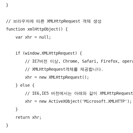
}

// 브라우저에 따른 XMLHttpRequest 객체 생성

function xmlHttpObject() {

    var xhr = null;

    if (window.XMLHttpRequest) {

        // IE7버전 이상, Chrome, Safari, Firefox,
        // XMLHttpRequest객체를 제공합니다.

        xhr = new XMLHttpRequest();

    } else {

        // IE6,IE5 버전에서는 아래와 같이 XMLHttpRequ
        xhr = new ActiveXObject('Microsoft.XMLHTTP');

    }

    return xhr;

}
