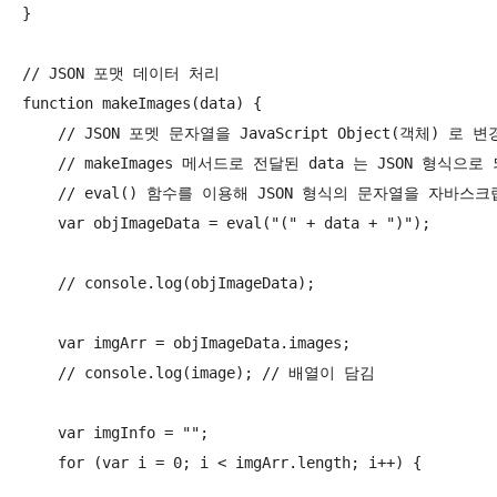
}

// JSON 포맷 데이터 처리

function makeImages(data) {

    // JSON 포멧 문자열을 JavaScript Object(객체) 로 변
    // makeImages 메서드로 전달된 data 는 JSON 형
    // eval() 함수를 이용해 JSON 형식의 문자열을 자바스
    var objImageData = eval("(" + data + ")");

    // console.log(objImageData);

    var imgArr = objImageData.images;

    // console.log(image); // 배열이 담김

    var imgInfo = "";

    for (var i = 0; i < imgArr.length; i++) {
