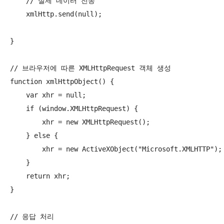
    // 실제 데이터 전송

    xmlHttp.send(null);

}

// 브라우저에 따른 XMLHttpRequest 객체 생성

function xmlHttpObject() {

    var xhr = null;

    if (window.XMLHttpRequest) {

        xhr = new XMLHttpRequest();

    } else {

        xhr = new ActiveXObject("Microsoft.XMLHTTP");

    }

    return xhr;

}

// 응답 처리
