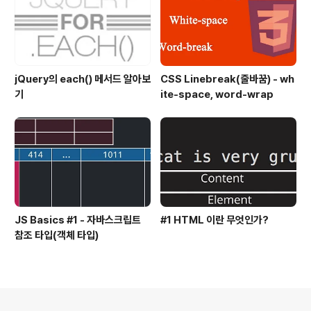
jQuery의 each() 메서드 알아보
CSS Linebreak(줄바꿈) - wh
기
ite-space, word-wrap
JS Basics #1 - 자바스크립트
#1 HTML 이란 무엇인가?
참조 타입(객체 타입)
의안내