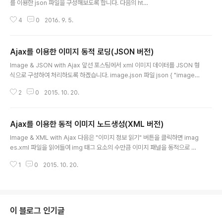
를 이용한 json 파일을 구성해보도록 합니다. 다음의 htm
설정하면 파일 안의..
l, json, script 파일을 구성하여 json 파일을 동적으로 lo
4
0
2016. 9. 5.
ad 해 봅니다. html html images.json 파일 json { "im
ages": [ {"title":"이미지 1","url":"images/img1.jpg"},
{"title":"이미지 2","url":"images/img2.jpg"}, {"titl
Ajax를 이용한 이미지 동적 로딩(JSON 버전)
e":"이미지 4","url":"images/img4.jpg"}, {"title":"이
글 내용
미지 5","url":"images/img5.jpg"}, {"title":"이미지
Image & JSON with Ajax 앞선 포스팅에서 xml 이미지 데이터를 JSON 형
6","url":"images/img6.jpg"} ]} script javas..
식으로 구성하여 처리하도록 하겠습니다. image.json 파일 json { "imageLi
st": [ { "title": "이미지1", "url": "http://lorempixel.com/output/people
2
0
2015. 10. 20.
-q-c-400-200-9.jpg" }, { "title": "이미지2", "url": "http://lorempixel.
com/output/sports-q-c-400-200-3.jpg" }, { "title": "이미지4", "url":
"http://lorempixel.com/output/business-q-c-400-200-10.jpg" }, {
Ajax를 이용한 동적 이미지 노드생성(XML 버전)
"title": "이미지5", "url": "http..
글 내용
Image & XML with Ajax 다음은 "이미지 정보 읽기" 버튼을 클릭하면 imag
es.xml 파일을 읽어들여 img 태그 요소의 수만큼 이미지 패널을 동적으로 생
성하는 예제입니다. codepen 소스는 실행되지 않으므로 각자의 로컬에서 웹
1
0
2015. 10. 20.
서버를 실행시킨 후 실행해 주세요. var xmlHttp; window.onload = functi
on(){ $("#btn_load").click(function(){ loadFile(); }); }; function loadF
ile() { // 1. 브라우저에 따른 XMLHttpRequest 객체 생성 xmlHttp = creat
eXMLHTTPObject(); // 2. 요청에 대한 응답처리 이벤트 리스너 등록 xmlH
ttp.onreadystatechange..
이 블로그 인기글