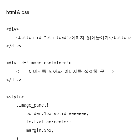
html & css
<div>

    <button id="btn_load">이미지 읽어들이기</button>

</div>

<div id="image_container">

    <!-- 이미지를 읽어와 이미지를 생성할 곳 -->

</div>

<style>

    .image_panel{

        border:1px solid #eeeeee;

        text-align:center;

        margin:5px;

    }
