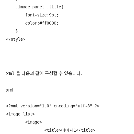
    .image_panel .title{

        font-size:9pt;

        color:#ff0000;

    }

</style>
xml
을 다음과 같이 구성할 수 있습니다.
xml
<?xml version="1.0" encoding="utf-8" ?>

<image_list>

	<image>

		<title>이미지1</title>
