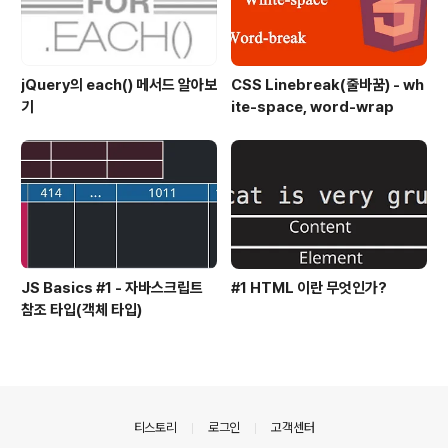
jQuery의 each() 메서드 알아보
CSS Linebreak(줄바꿈) - wh
기
ite-space, word-wrap
JS Basics #1 - 자바스크립트
#1 HTML 이란 무엇인가?
참조 타입(객체 타입)
의안내
티스토리
로그인
고객센터