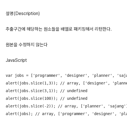
설명(Description)
추출구간에 해당하는 원소들을 배열로 패키징해서 리턴한다.
원본을 수정하지 않는다
JavaScript
var jobs = ['programmer', 'designer', 'planner', 'saja
alert(jobs.slice(1,3)); // array, ['designer', 'planne
alert(jobs.slice(3,1)); // undefined

alert(jobs.slice(100)); // undefined 

alert(jobs.slice(-2)); // array, ['planner', 
alert(jobs); // array, ['programmer', 'designer',