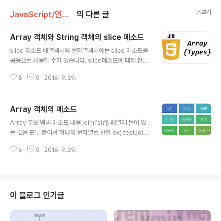
더보기
JavaScript/연산자ㆍ메서드ㆍ프로퍼티
의 다른 글
Array 객체와 String 객체의 slice 메소드
글 내용
slice 메소드 배열객체와 문자열객체에는 slice 메소드를
공용으로 사용할 수가 있습니다. slice메소드에 대해 간단
히 알아보겠습니다. 1. slice(start, end) - 기본적으로 st
5
0
2016. 9. 29.
art(가져올 시작 인덱스) end( 가져올 마지막인덱스 바로
전까지) 2. slice 배열에 포함된 데이터일부를 가진 새배열
을 만든다. 다음의 코드를 살펴보겠습니다. JavaScript v
Array 객체의 메소드
ar arr = ['사당.','교대.','방배.','강남.']; // 매개변수 두개 받
글 내용
을경우 원래 배열에서 가져올 데이터 범위의 시작과 끝을
Array 주요 멤버 메소드 내용 join([str]) 배열에 들어 있
나타낸다. var result = arr.slice(2,3); // 첫번째 매개변
는 값을 모두 붙여서 하나의 문자열로 반환 ex) test.join
수 인덱스부터 두번째 매개변수 인덱스의 바로 앞까지를
() // 결과 "test1,test2,test3" sort(function) 배열값들
가져온다 // 단, 원래배열은 전혀 건드리지 않는다..
6
0
2016. 9. 29.
을 매개변수(값을 비교하는 함수)를 이용하여 정렬 파라미
터인 function은 선택사항(필수아님) reverse() 배열의
순서를 정반대로 바꾼다 concat(array) 두개의 배열을 합
해 하나의 배열로 반환(1차원 배열로 반환) push() 배열의
마지막에 새로운 원소를 추가(반환 값은 추가한 후의 leng
이 블로그 인기글
h) pop() 배열의 마지막의 원소를 추출(가장 최근에 push
()한 것을 추출) 반환값은 삭제한 배열의 원소(엘리먼트), p