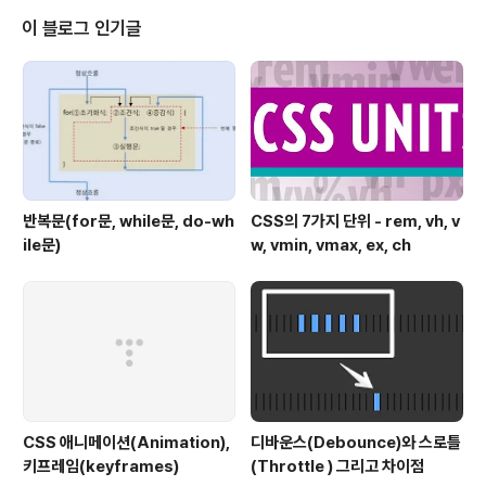
t + J 라인 합치기 command + d 한 줄 복사하기 com
이 블로그 인기글
mand + shift + U 대소문자 토글하기 option(alt) + 방
향키(상하) selection 지정하기( 방향키 위: expand, 방
향키 아래: ..
반복문(for문, while문, do-wh
CSS의 7가지 단위 - rem, vh, v
ile문)
w, vmin, vmax, ex, ch
CSS 애니메이션(Animation),
디바운스(Debounce)와 스로틀
키프레임(keyframes)
(Throttle ) 그리고 차이점