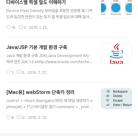
디바이스별 픽셀 밀도 이해하기
글 내용
Device Pixel Density 모바일을 포함한 반응형 웹 디자
인과 밀접한 관련이 있는 장치 별 픽셀 밀도에 대해 알아보
도록 하겠습니다. 오늘 날과 같은 발빠르게 다변화하고 있
15
0
2019. 1. 22.
는 환경, 즉 수많은 디바이스를 접하는 시대에 디바이스마
다 각각 픽셀을 어떻게 처리하고 있으며, 이에 대응하는 방
법이 무엇인지를 알아야 합니다. 픽셀 밀도(Pixel Densit
Java/JSP 기본 개발 환경 구축
y) 픽셀 밀도란 공간(대부분 inch에서 사용)에 픽셀이 들어
글 내용
가는 물리적인 수치를 말합니다. (국내에서는 센치미터나
Java 개발 환경 구축 JDK(Java Development Kit) -
밀리미터를 사용하지만 해외에서는 인치를 사용하기 때문
자바 엔진JDK 1.6.xhttp://www.oracle.com/technet
에 인치가 기준) 제록스에 의한 연구결과로 나온 첫 번째 맥
work/java/index.html (오라클 사이트로 이동)포스팅을
킨토시 컴퓨터(애플2)는 인치당(inch) 72픽셀이었습니
2
0
2015. 7. 27.
하는 시점 → Java SE(Standard Edition) 8u51 ( 8버
다. 첫 번째 맥킨토시 컴퓨터인 Apple 2에서는 인치당 픽
전의 업데이트가 51번 이루어진...) 를 다운로드 [JRE(jav
셀의 갯..
a runtime engine) 는 엔진(자바를 실행할 목적일 경우
[Mac용] webStorm 단축키 정리
에)만 포함, JDK 는 jre(엔진)과 개발관련 소스까지 포함]
글 내용
Eclipse (개발 도구 IDE)http://www.eclipse.org 본인
control + return (Navigator에서) 새 파일 생성하기 o
OS 에 적합한 이클립스를 다운받습니다. 이클립스는 설치
ption(alt) + F12 터미널창 열기 command + , prefer
형이 아니라 실행파일형이기 때문에 압축을 해제한 폴더를
ence 열기 command + delete 한 줄 라인 없애기기 c
자주 사용하는 C 드라이..
8
0
2015. 2. 13.
ommand + return 현재줄에서 커서 유지하면서 다음줄
새로 생성하기 shift(command) + return 아래로 새로
운 라인으로 줄바꿈하기 command + option(alt) + re
turn 윗줄로 새로운 라인으로 줄바꿈하기 control + shif