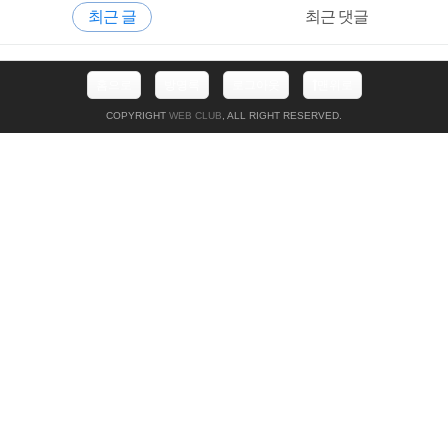
최근 글
최근 댓글
이
드
바
최
홈으로
방명록
로그아웃
맨위로
근
글
COPYRIGHT
WEB CLUB
, ALL RIGHT RESERVED.