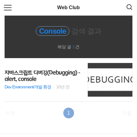
검
본
Web Club
색
문
으
로
Git
바
Console
검색 결과
로
가
code
기
해당 글
1
건
CSS
html
자바스크립트 디버깅(Debugging) -
alert, console
자료실
Dev Environment/개발 환경
10년 전
Utility
이전
1
다음
Sass
JS 문법
RECENTLY
사